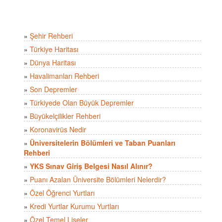
»
Şehir Rehberi
»
Türkiye Haritası
»
Dünya Haritası
»
Havalimanları Rehberi
»
Son Depremler
»
Türkiyede Olan Büyük Depremler
»
Büyükelçilikler Rehberi
»
Koronavirüs Nedir
»
Üniversitelerin Bölümleri ve Taban Puanları
Rehberi
»
YKS Sınav Giriş Belgesi Nasıl Alınır?
»
Puanı Azalan Üniversite Bölümleri Nelerdir?
»
Özel Öğrenci Yurtları
»
Kredi Yurtlar Kurumu Yurtları
»
Özel Temel Liseler