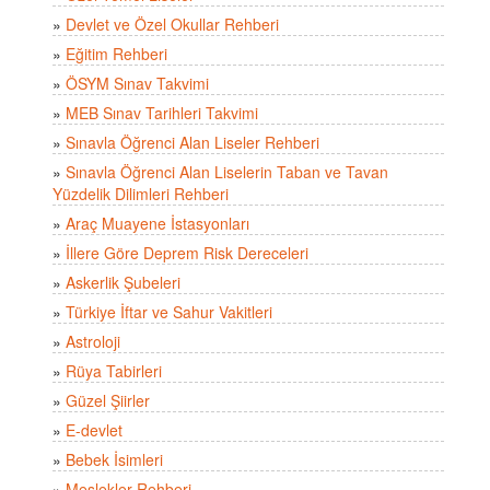
»
Devlet ve Özel Okullar Rehberi
»
Eğitim Rehberi
»
ÖSYM Sınav Takvimi
»
MEB Sınav Tarihleri Takvimi
»
Sınavla Öğrenci Alan Liseler Rehberi
»
Sınavla Öğrenci Alan Liselerin Taban ve Tavan
Yüzdelik Dilimleri Rehberi
»
Araç Muayene İstasyonları
»
İllere Göre Deprem Risk Dereceleri
»
Askerlik Şubeleri
»
Türkiye İftar ve Sahur Vakitleri
»
Astroloji
»
Rüya Tabirleri
»
Güzel Şiirler
»
E-devlet
»
Bebek İsimleri
»
Meslekler Rehberi