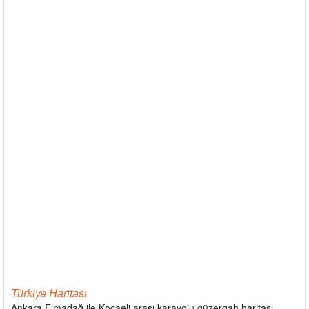
Türkiye Haritası
Ankara Elmadağ ile Kocaeli arası karayolu güzergah haritası