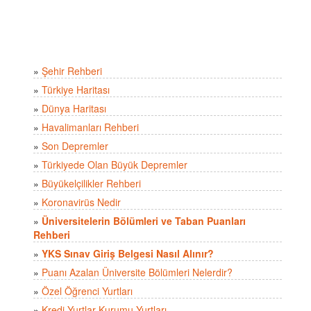
»
Şehir Rehberi
»
Türkiye Haritası
»
Dünya Haritası
»
Havalimanları Rehberi
»
Son Depremler
»
Türkiyede Olan Büyük Depremler
»
Büyükelçilikler Rehberi
»
Koronavirüs Nedir
»
Üniversitelerin Bölümleri ve Taban Puanları
Rehberi
»
YKS Sınav Giriş Belgesi Nasıl Alınır?
»
Puanı Azalan Üniversite Bölümleri Nelerdir?
»
Özel Öğrenci Yurtları
»
Kredi Yurtlar Kurumu Yurtları