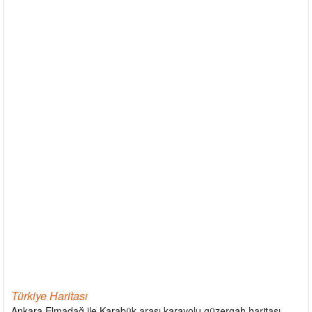
Türkiye Haritası
Ankara Elmadağ ile Karabük arası karayolu güzergah haritası