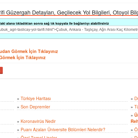
fi Güzergah Detayları, Geçilecek Yol Bilgileri, Otoyol Bilg
i alana tıkladıktan sonra sağ tık kopyala ile bağlantıyı alabilirsiniz
ydudan Görmek İçin Tıklayınız
 Görmek İçin Tıklayınız
ş
»
Türkiye Haritası
»
D
»
Son Depremler
»
T
»
Ü
»
Koronavirüs Nedir
Reh
»
Puanı Azalan Üniversite Bölümleri Nelerdir?
»
Ö
»
Özel Temel Liseler
»
D