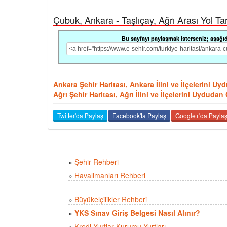
Çubuk, Ankara - Taşlıçay, Ağrı Arası Yol Tari
Bu sayfayı paylaşmak isterseniz; aşağıdak
Ankara Şehir Haritası, Ankara İlini ve İlçelerini U
Ağrı Şehir Haritası, Ağrı İlini ve İlçelerini Uydudan
Twitter'da Paylaş
Facebook'ta Paylaş
Google+'da Payla
»
Şehir Rehberi
»
Havalimanları Rehberi
»
Büyükelçilikler Rehberi
»
YKS Sınav Giriş Belgesi Nasıl Alınır?
»
Kredi Yurtlar Kurumu Yurtları