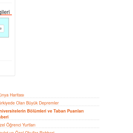
ileri
ünya Haritası
ürkiyede Olan Büyük Depremler
niversitelerin Bölümleri ve Taban Puanları
beri
zel Öğrenci Yurtları
evlet ve Özel Okullar Rehberi