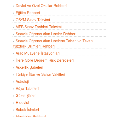
»
Devlet ve Özel Okullar Rehberi
»
Eğitim Rehberi
»
ÖSYM Sınav Takvimi
»
MEB Sınav Tarihleri Takvimi
»
Sınavla Öğrenci Alan Liseler Rehberi
»
Sınavla Öğrenci Alan Liselerin Taban ve Tavan
Yüzdelik Dilimleri Rehberi
»
Araç Muayene İstasyonları
»
İllere Göre Deprem Risk Dereceleri
»
Askerlik Şubeleri
»
Türkiye İftar ve Sahur Vakitleri
»
Astroloji
»
Rüya Tabirleri
»
Güzel Şiirler
»
E-devlet
»
Bebek İsimleri
»
Meslekler Rehberi