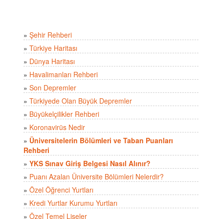
»
Şehir Rehberi
»
Türkiye Haritası
»
Dünya Haritası
»
Havalimanları Rehberi
»
Son Depremler
»
Türkiyede Olan Büyük Depremler
»
Büyükelçilikler Rehberi
»
Koronavirüs Nedir
»
Üniversitelerin Bölümleri ve Taban Puanları
Rehberi
»
YKS Sınav Giriş Belgesi Nasıl Alınır?
»
Puanı Azalan Üniversite Bölümleri Nelerdir?
»
Özel Öğrenci Yurtları
»
Kredi Yurtlar Kurumu Yurtları
»
Özel Temel Liseler