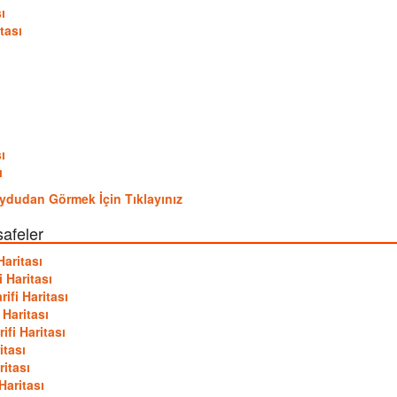
ı
tası
ı
ı
ı
 Uydudan Görmek İçin Tıklayınız
safeler
Haritası
 Haritası
ifi Haritası
Haritası
fi Haritası
itası
itası
Haritası