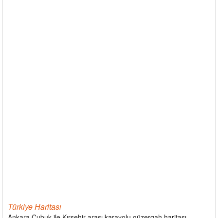
Türkiye Haritası
Ankara Çubuk ile Kırşehir arası karayolu güzergah haritası