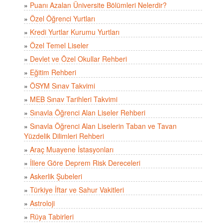
»
Puanı Azalan Üniversite Bölümleri Nelerdir?
»
Özel Öğrenci Yurtları
»
Kredi Yurtlar Kurumu Yurtları
»
Özel Temel Liseler
»
Devlet ve Özel Okullar Rehberi
»
Eğitim Rehberi
»
ÖSYM Sınav Takvimi
»
MEB Sınav Tarihleri Takvimi
»
Sınavla Öğrenci Alan Liseler Rehberi
»
Sınavla Öğrenci Alan Liselerin Taban ve Tavan
Yüzdelik Dilimleri Rehberi
»
Araç Muayene İstasyonları
»
İllere Göre Deprem Risk Dereceleri
»
Askerlik Şubeleri
»
Türkiye İftar ve Sahur Vakitleri
»
Astroloji
»
Rüya Tabirleri