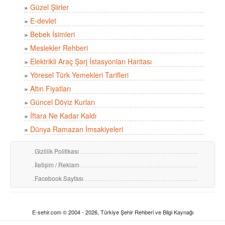
»
Güzel Şiirler
»
E-devlet
»
Bebek İsimleri
»
Meslekler Rehberi
»
Elektrikli Araç Şarj İstasyonları Haritası
»
Yöresel Türk Yemekleri Tarifleri
»
Altın Fiyatları
»
Güncel Döviz Kurları
»
İftara Ne Kadar Kaldı
»
Dünya Ramazan İmsakiyeleri
Gizlilik Politikası
İletişim / Reklam
Facebook Sayfası
E-sehir.com © 2004 - 2026, Türkiye Şehir Rehberi ve Bilgi Kaynağı