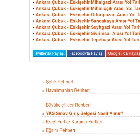
•
Ankara Çubuk - Eskişehir Mihalgazi Arası Yol Tarif
•
Ankara Çubuk - Eskişehir Mihalıççık Arası Yol Tari
•
Ankara Çubuk - Eskişehir Odunpazarı Arası Yol Tar
•
Ankara Çubuk - Eskişehir Sarıcakaya Arası Yol Tar
•
Ankara Çubuk - Eskişehir Seyitgazi Arası Yol Tarif
•
Ankara Çubuk - Eskişehir Sivrihisar Arası Yol Tarif
•
Ankara Çubuk - Eskişehir Tepebaşı Arası Yol Tarif
Twitter'da Paylaş
Facebook'ta Paylaş
Google+'da Payla
»
Şehir Rehberi
»
Havalimanları Rehberi
»
Büyükelçilikler Rehberi
»
YKS Sınav Giriş Belgesi Nasıl Alınır?
»
Kredi Yurtlar Kurumu Yurtları
»
Eğitim Rehberi