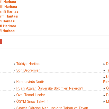
i Haritası
fi Haritası
ifi Haritası
ifi Haritası
i Haritası
i Haritası
i Haritası
ş
»
Türkiye Haritası
»
D
»
Son Depremler
»
T
»
Ü
»
Koronavirüs Nedir
Reh
»
Puanı Azalan Üniversite Bölümleri Nelerdir?
»
Ö
»
Özel Temel Liseler
»
D
»
ÖSYM Sınav Takvimi
»
M
»
Sınavla Öğrenci Alan Liselerin Taban ve Tavan