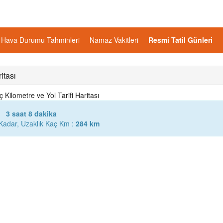
Hava Durumu Tahminleri
Namaz Vakitleri
Resmi Tatil Günleri
itası
Kilometre ve Yol Tarifi Haritası
3 saat 8 dakika
Kadar, Uzaklık Kaç Km :
284 km