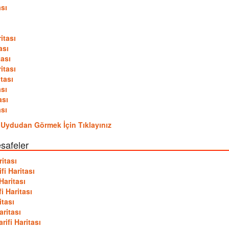
ası
itası
ası
tası
itası
tası
ası
ası
ası
ini Uydudan Görmek İçin Tıklayınız
esafeler
itası
fi Haritası
Haritası
i Haritası
itası
aritası
ifi Haritası