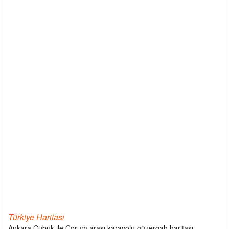
Türkiye Haritası
Ankara Çubuk ile Çorum arası karayolu güzergah haritası