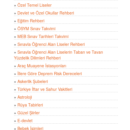
»
Özel Temel Liseler
»
Devlet ve Özel Okullar Rehberi
»
Eğitim Rehberi
»
ÖSYM Sınav Takvimi
»
MEB Sınav Tarihleri Takvimi
»
Sınavla Öğrenci Alan Liseler Rehberi
»
Sınavla Öğrenci Alan Liselerin Taban ve Tavan
Yüzdelik Dilimleri Rehberi
»
Araç Muayene İstasyonları
»
İllere Göre Deprem Risk Dereceleri
»
Askerlik Şubeleri
»
Türkiye İftar ve Sahur Vakitleri
»
Astroloji
»
Rüya Tabirleri
»
Güzel Şiirler
»
E-devlet
»
Bebek İsimleri