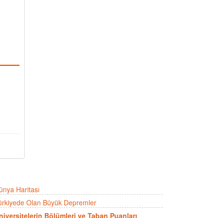
ünya Haritası
ürkiyede Olan Büyük Depremler
niversitelerin Bölümleri ve Taban Puanları