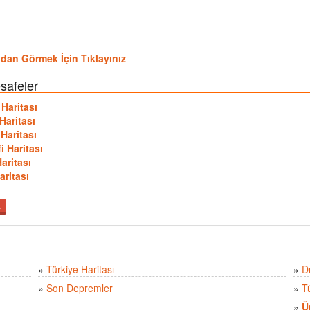
dudan Görmek İçin Tıklayınız
safeler
 Haritası
Haritası
Haritası
i Haritası
aritası
aritası
ş
»
Türkiye Haritası
»
D
»
Son Depremler
»
T
»
Ü