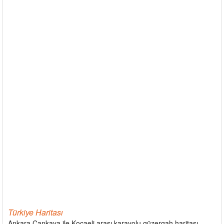
Türkiye Haritası
Ankara Çankaya ile Kocaeli arası karayolu güzergah haritası