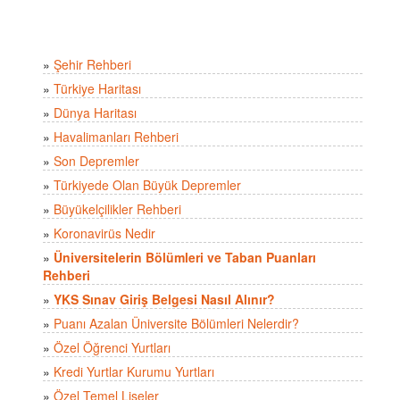
»
Şehir Rehberi
»
Türkiye Haritası
»
Dünya Haritası
»
Havalimanları Rehberi
»
Son Depremler
»
Türkiyede Olan Büyük Depremler
»
Büyükelçilikler Rehberi
»
Koronavirüs Nedir
»
Üniversitelerin Bölümleri ve Taban Puanları
Rehberi
»
YKS Sınav Giriş Belgesi Nasıl Alınır?
»
Puanı Azalan Üniversite Bölümleri Nelerdir?
»
Özel Öğrenci Yurtları
»
Kredi Yurtlar Kurumu Yurtları
»
Özel Temel Liseler