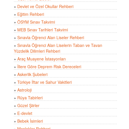
»
Devlet ve Özel Okullar Rehberi
»
Eğitim Rehberi
»
ÖSYM Sınav Takvimi
»
MEB Sınav Tarihleri Takvimi
»
Sınavla Öğrenci Alan Liseler Rehberi
»
Sınavla Öğrenci Alan Liselerin Taban ve Tavan
Yüzdelik Dilimleri Rehberi
»
Araç Muayene İstasyonları
»
İllere Göre Deprem Risk Dereceleri
»
Askerlik Şubeleri
»
Türkiye İftar ve Sahur Vakitleri
»
Astroloji
»
Rüya Tabirleri
»
Güzel Şiirler
»
E-devlet
»
Bebek İsimleri
»
Meslekler Rehberi