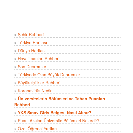
»
Şehir Rehberi
»
Türkiye Haritası
»
Dünya Haritası
»
Havalimanları Rehberi
»
Son Depremler
»
Türkiyede Olan Büyük Depremler
»
Büyükelçilikler Rehberi
»
Koronavirüs Nedir
»
Üniversitelerin Bölümleri ve Taban Puanları
Rehberi
»
YKS Sınav Giriş Belgesi Nasıl Alınır?
»
Puanı Azalan Üniversite Bölümleri Nelerdir?
»
Özel Öğrenci Yurtları