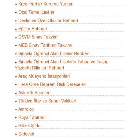
»
Kredi Yurtlar Kurumu Yurtları
»
Özel Temel Liseler
»
Devlet ve Özel Okullar Rehberi
»
Eğitim Rehberi
»
ÖSYM Sınav Takvimi
»
MEB Sınav Tarihleri Takvimi
»
Sınavla Öğrenci Alan Liseler Rehberi
»
Sınavla Öğrenci Alan Liselerin Taban ve Tavan
Yüzdelik Dilimleri Rehberi
»
Araç Muayene İstasyonları
»
İllere Göre Deprem Risk Dereceleri
»
Askerlik Şubeleri
»
Türkiye İftar ve Sahur Vakitleri
»
Astroloji
»
Rüya Tabirleri
»
Güzel Şiirler
»
E-devlet