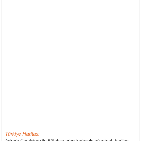
Türkiye Haritası
Ankara Çamlıdere ile Kütahya arası karayolu güzergah haritası