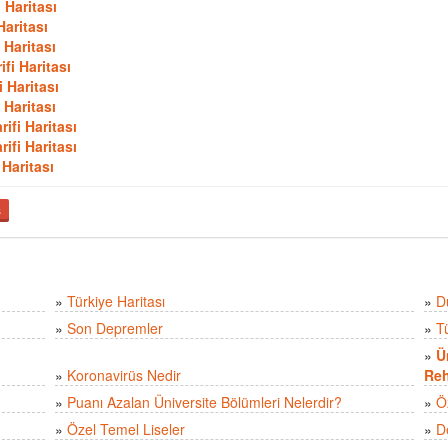
 Haritası
Haritası
 Haritası
fi Haritası
 Haritası
 Haritası
ifi Haritası
ifi Haritası
 Haritası
ş
»
Türkiye Haritası
»
D
»
Son Depremler
»
T
»
Ü
»
Koronavirüs Nedir
Reh
»
Puanı Azalan Üniversite Bölümleri Nelerdir?
»
Ö
»
Özel Temel Liseler
»
D