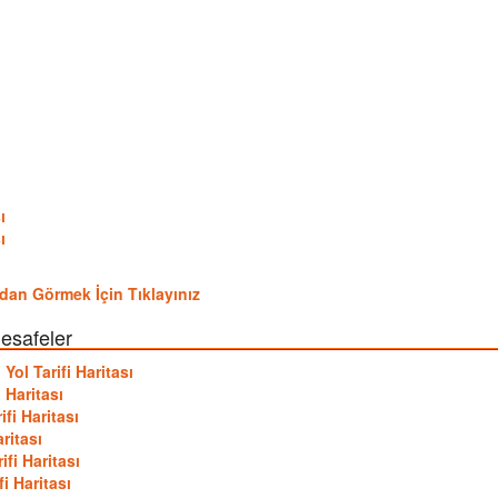
ı
ı
udan Görmek İçin Tıklayınız
mesafeler
ol Tarifi Haritası
 Haritası
fi Haritası
ritası
fi Haritası
i Haritası