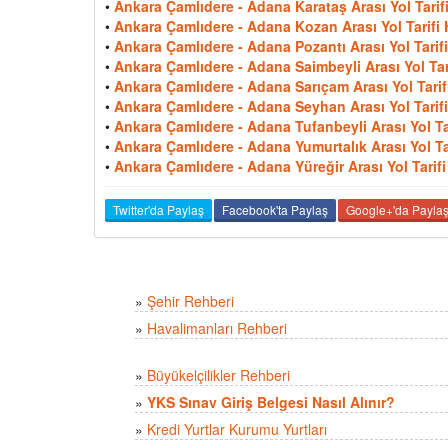
•
Ankara Çamlıdere - Adana Karataş Arası Yol Tarifi
•
Ankara Çamlıdere - Adana Kozan Arası Yol Tarifi 
•
Ankara Çamlıdere - Adana Pozantı Arası Yol Tarifi
•
Ankara Çamlıdere - Adana Saimbeyli Arası Yol Tari
•
Ankara Çamlıdere - Adana Sarıçam Arası Yol Tarifi
•
Ankara Çamlıdere - Adana Seyhan Arası Yol Tarifi
•
Ankara Çamlıdere - Adana Tufanbeyli Arası Yol Tar
•
Ankara Çamlıdere - Adana Yumurtalık Arası Yol Tar
•
Ankara Çamlıdere - Adana Yüreğir Arası Yol Tarifi
Twitter'da Paylaş
Facebook'ta Paylaş
Google+'da Payla
»
Şehir Rehberi
»
Havalimanları Rehberi
»
Büyükelçilikler Rehberi
»
YKS Sınav Giriş Belgesi Nasıl Alınır?
»
Kredi Yurtlar Kurumu Yurtları