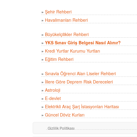
»
Şehir Rehberi
»
Havalimanları Rehberi
»
Büyükelçilikler Rehberi
»
YKS Sınav Giriş Belgesi Nasıl Alınır?
»
Kredi Yurtlar Kurumu Yurtları
»
Eğitim Rehberi
»
Sınavla Öğrenci Alan Liseler Rehberi
»
İllere Göre Deprem Risk Dereceleri
»
Astroloji
»
E-devlet
»
Elektrikli Araç Şarj İstasyonları Haritası
»
Güncel Döviz Kurları
Gizlilik Politikası