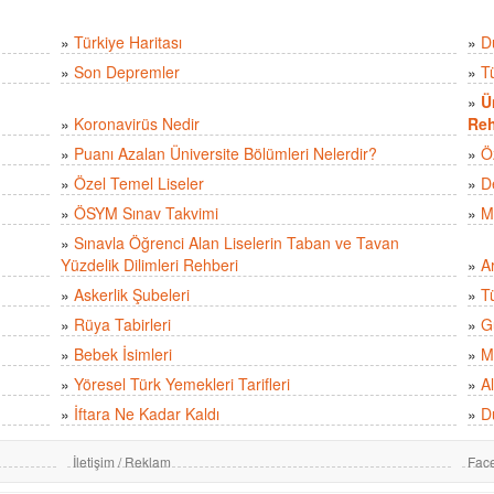
»
Türkiye Haritası
»
D
»
Son Depremler
»
T
»
Ü
»
Koronavirüs Nedir
Reh
»
Puanı Azalan Üniversite Bölümleri Nelerdir?
»
Ö
»
Özel Temel Liseler
»
D
»
ÖSYM Sınav Takvimi
»
M
»
Sınavla Öğrenci Alan Liselerin Taban ve Tavan
Yüzdelik Dilimleri Rehberi
»
A
»
Askerlik Şubeleri
»
Tü
»
Rüya Tabirleri
»
Gü
»
Bebek İsimleri
»
M
»
Yöresel Türk Yemekleri Tarifleri
»
Al
»
İftara Ne Kadar Kaldı
»
D
İletişim / Reklam
Fac