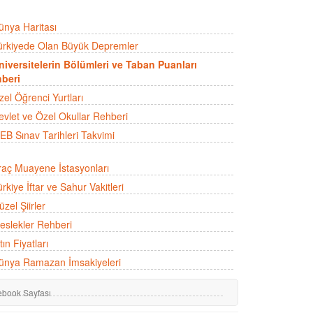
ünya Haritası
ürkiyede Olan Büyük Depremler
niversitelerin Bölümleri ve Taban Puanları
beri
zel Öğrenci Yurtları
evlet ve Özel Okullar Rehberi
EB Sınav Tarihleri Takvimi
raç Muayene İstasyonları
rkiye İftar ve Sahur Vakitleri
zel Şiirler
eslekler Rehberi
tın Fiyatları
ünya Ramazan İmsakiyeleri
ebook Sayfası