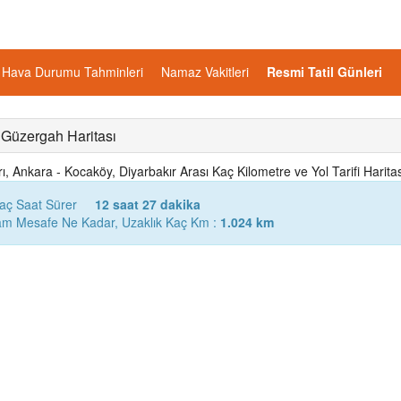
Hava Durumu Tahminleri
Namaz Vakitleri
Resmi Tatil Günleri
 Güzergah Haritası
, Ankara - Kocaköy, Diyarbakır Arası Kaç Kilometre ve Yol Tarifi Haritas
Kaç Saat Sürer
12 saat 27 dakika
lam Mesafe Ne Kadar, Uzaklık Kaç Km :
1.024 km