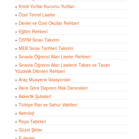
»
Kredi Yurtlar Kurumu Yurtları
»
Özel Temel Liseler
»
Devlet ve Özel Okullar Rehberi
»
Eğitim Rehberi
»
ÖSYM Sınav Takvimi
»
MEB Sınav Tarihleri Takvimi
»
Sınavla Öğrenci Alan Liseler Rehberi
»
Sınavla Öğrenci Alan Liselerin Taban ve Tavan
Yüzdelik Dilimleri Rehberi
»
Araç Muayene İstasyonları
»
İllere Göre Deprem Risk Dereceleri
»
Askerlik Şubeleri
»
Türkiye İftar ve Sahur Vakitleri
»
Astroloji
»
Rüya Tabirleri
»
Güzel Şiirler
»
E-devlet