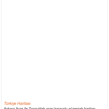
Türkiye Haritası
Ankara Ayaş ile Zonguldak arası karayolu güzergah haritası