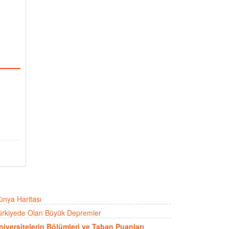
ünya Haritası
ürkiyede Olan Büyük Depremler
niversitelerin Bölümleri ve Taban Puanları