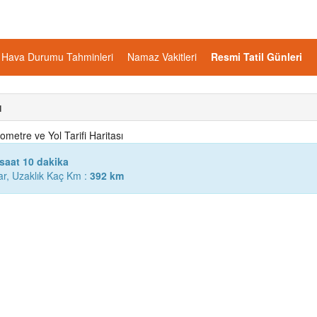
Hava Durumu Tahminleri
Namaz Vakitleri
Resmi Tatil Günleri
ı
metre ve Yol Tarifi Haritası
 saat 10 dakika
r, Uzaklık Kaç Km :
392 km