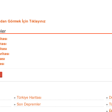
dudan Görmek İçin Tıklayınız
ler
itası
tası
itası
ritası
ası
ası
ş
»
Türkiye Haritası
»
D
»
Son Depremler
»
T
»
Ü