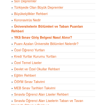
»
Son Depremler
»
Türkiyede Olan Büyük Depremler
»
Büyükelçilikler Rehberi
»
Koronavirüs Nedir
»
Üniversitelerin Bölümleri ve Taban Puanları
Rehberi
»
YKS Sınav Giriş Belgesi Nasıl Alınır?
»
Puanı Azalan Üniversite Bölümleri Nelerdir?
»
Özel Öğrenci Yurtları
»
Kredi Yurtlar Kurumu Yurtları
»
Özel Temel Liseler
»
Devlet ve Özel Okullar Rehberi
»
Eğitim Rehberi
»
ÖSYM Sınav Takvimi
»
MEB Sınav Tarihleri Takvimi
»
Sınavla Öğrenci Alan Liseler Rehberi
»
Sınavla Öğrenci Alan Liselerin Taban ve Tavan