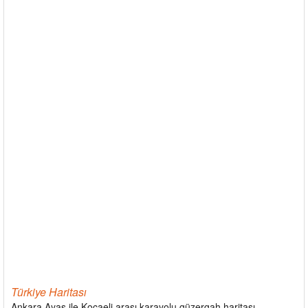
Türkiye Haritası
Ankara Ayaş ile Kocaeli arası karayolu güzergah haritası