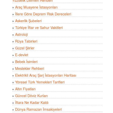
Yüzdelik Dilimleri Rehberi
»
Araç Muayene İstasyonları
»
İllere Göre Deprem Risk Dereceleri
»
Askerlik Şubeleri
»
Türkiye İftar ve Sahur Vakitleri
»
Astroloji
»
Rüya Tabirleri
»
Güzel Şiirler
»
E-devlet
»
Bebek İsimleri
»
Meslekler Rehberi
»
Elektrikli Araç Şarj İstasyonları Haritası
»
Yöresel Türk Yemekleri Tarifleri
»
Altın Fiyatları
»
Güncel Döviz Kurları
»
İftara Ne Kadar Kaldı
»
Dünya Ramazan İmsakiyeleri