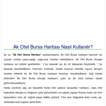
Ak Otel Bursa Haritası Nasıl Kullanılır?
Şu an
"Ak Otel Bursa Haritası"
sayfasındasınız. Ak Otel Bursa haritasını farenizin sol
tuşuyla tutarak yukarı-aşağı, sağa-sola hareket ettirebilirsiniz. Ak Otel Bursa Google
haritasını sol üstteki işaretlerden "+"ya basarak (ya da çif tıklayarak) büyütebilir, "-"ye
basarak küçültebilirsiniz. Farenizin üzerinde, ortada bulunan tekerlek tuşunu ileri-geri
hareket ettirerek de Ak Otel Bursa haritasını büyütüp, küçültebilirsiniz. Sağ üstteki
bölümden Ak Otel Bursa Google haritasını, uydu ya da arazi haritası olarak
görüntüleyebilirsiniz.
Harita üzerinde sağ üst köşedeki Harita linki sadece karayolları haritasını, Uydu linki
bakmakta olduğunuz bölgenin uydu görüntülerini ve coğrafi yapısını Karma modu ise hem
karayollarını hem de coğrafi yapıyı birlikte gösterir. Yine aynı bölgedeki Arazi modu ise,
haritadaki arazi yapısını görüntüler.