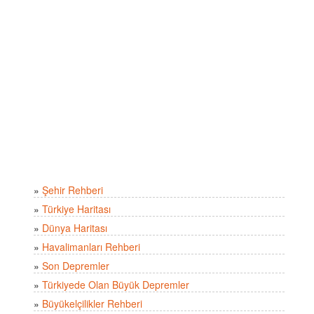
»
Şehir Rehberi
»
Türkiye Haritası
»
Dünya Haritası
»
Havalimanları Rehberi
»
Son Depremler
»
Türkiyede Olan Büyük Depremler
»
Büyükelçilikler Rehberi