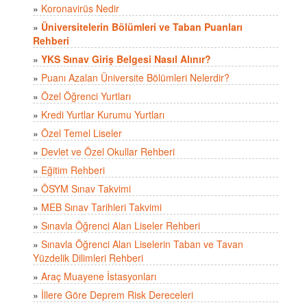
»
Koronavirüs Nedir
»
Üniversitelerin Bölümleri ve Taban Puanları
Rehberi
»
YKS Sınav Giriş Belgesi Nasıl Alınır?
»
Puanı Azalan Üniversite Bölümleri Nelerdir?
»
Özel Öğrenci Yurtları
»
Kredi Yurtlar Kurumu Yurtları
»
Özel Temel Liseler
»
Devlet ve Özel Okullar Rehberi
»
Eğitim Rehberi
»
ÖSYM Sınav Takvimi
»
MEB Sınav Tarihleri Takvimi
»
Sınavla Öğrenci Alan Liseler Rehberi
»
Sınavla Öğrenci Alan Liselerin Taban ve Tavan
Yüzdelik Dilimleri Rehberi
»
Araç Muayene İstasyonları
»
İllere Göre Deprem Risk Dereceleri