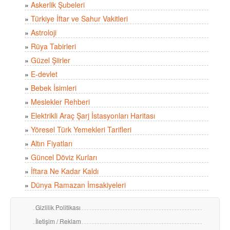
»
Askerlik Şubeleri
»
Türkiye İftar ve Sahur Vakitleri
»
Astroloji
»
Rüya Tabirleri
»
Güzel Şiirler
»
E-devlet
»
Bebek İsimleri
»
Meslekler Rehberi
»
Elektrikli Araç Şarj İstasyonları Haritası
»
Yöresel Türk Yemekleri Tarifleri
»
Altın Fiyatları
»
Güncel Döviz Kurları
»
İftara Ne Kadar Kaldı
»
Dünya Ramazan İmsakiyeleri
Gizlilik Politikası
İletişim / Reklam