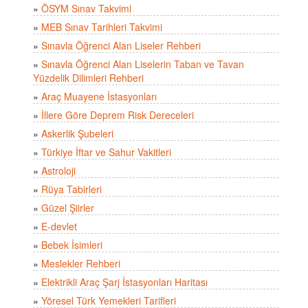
»
ÖSYM Sınav Takvimi
»
MEB Sınav Tarihleri Takvimi
»
Sınavla Öğrenci Alan Liseler Rehberi
»
Sınavla Öğrenci Alan Liselerin Taban ve Tavan
Yüzdelik Dilimleri Rehberi
»
Araç Muayene İstasyonları
»
İllere Göre Deprem Risk Dereceleri
»
Askerlik Şubeleri
»
Türkiye İftar ve Sahur Vakitleri
»
Astroloji
»
Rüya Tabirleri
»
Güzel Şiirler
»
E-devlet
»
Bebek İsimleri
»
Meslekler Rehberi
»
Elektrikli Araç Şarj İstasyonları Haritası
»
Yöresel Türk Yemekleri Tarifleri