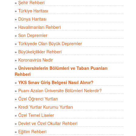
»
Şehir Rehberi
»
Türkiye Haritası
»
Dünya Haritası
»
Havalimanları Rehberi
»
Son Depremler
»
Türkiyede Olan Büyük Depremler
»
Büyükelçilikler Rehberi
»
Koronavirüs Nedir
»
Üniversitelerin Bölümleri ve Taban Puanları
Rehberi
»
YKS Sınav Giriş Belgesi Nasıl Alınır?
»
Puanı Azalan Üniversite Bölümleri Nelerdir?
»
Özel Öğrenci Yurtları
»
Kredi Yurtlar Kurumu Yurtları
»
Özel Temel Liseler
»
Devlet ve Özel Okullar Rehberi
»
Eğitim Rehberi