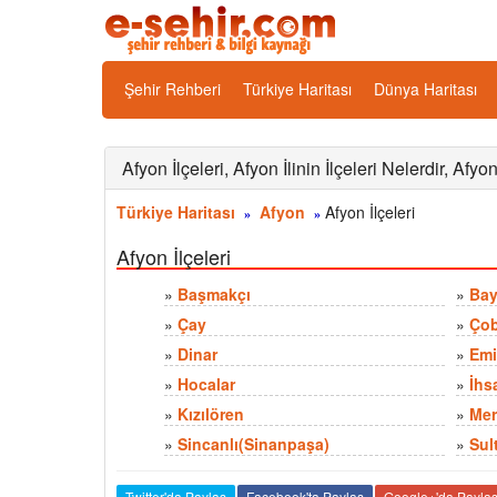
Şehir Rehberi
Türkiye Haritası
Dünya Haritası
Afyon İlçeleri, Afyon İlinin İlçeleri Nelerdir, Afyon
Türkiye Haritası
Afyon
Afyon İlçeleri
»
»
Afyon İlçeleri
»
Başmakçı
»
Bay
»
Çay
»
Çob
»
Dinar
»
Emi
»
Hocalar
»
İhs
»
Kızılören
»
Mer
»
Sincanlı(Sinanpaşa)
»
Sul
Twitter'da Paylaş
Facebook'ta Paylaş
Google+'da Payla