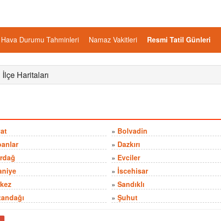
Hava Durumu Tahminleri
Namaz Vakitleri
Resmi Tatil Günleri
 İlçe Haritaları
at
»
Bolvadin
anlar
»
Dazkırı
rdağ
»
Evciler
aniye
»
İscehisar
kez
»
Sandıklı
tandağı
»
Şuhut
ş