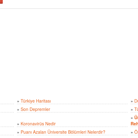
»
Türkiye Haritası
»
D
»
Son Depremler
»
T
»
Ü
»
Koronavirüs Nedir
Reh
»
Puanı Azalan Üniversite Bölümleri Nelerdir?
»
Ö