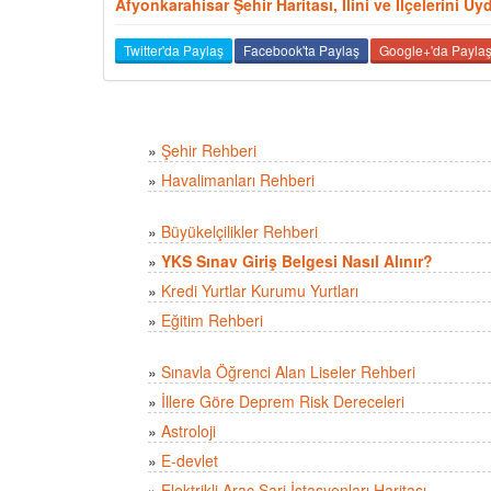
Afyonkarahisar Şehir Haritası, İlini ve İlçelerini 
Twitter'da Paylaş
Facebook'ta Paylaş
Google+'da Payla
»
Şehir Rehberi
»
Havalimanları Rehberi
»
Büyükelçilikler Rehberi
»
YKS Sınav Giriş Belgesi Nasıl Alınır?
»
Kredi Yurtlar Kurumu Yurtları
»
Eğitim Rehberi
»
Sınavla Öğrenci Alan Liseler Rehberi
»
İllere Göre Deprem Risk Dereceleri
»
Astroloji
»
E-devlet
»
Elektrikli Araç Şarj İstasyonları Haritası