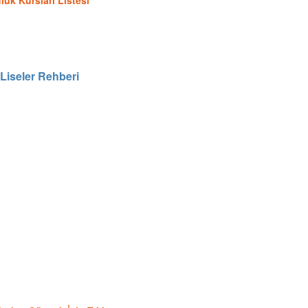
uk Kursları Listesi
 Liseler Rehberi