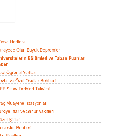
ünya Haritası
ürkiyede Olan Büyük Depremler
niversitelerin Bölümleri ve Taban Puanları
beri
zel Öğrenci Yurtları
evlet ve Özel Okullar Rehberi
EB Sınav Tarihleri Takvimi
raç Muayene İstasyonları
rkiye İftar ve Sahur Vakitleri
zel Şiirler
eslekler Rehberi
tın Fiyatları