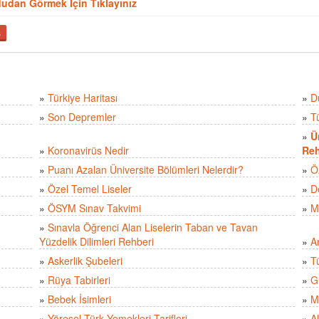
Uydudan Görmek İçin Tıklayınız
ş
»
Türkiye Haritası
»
D
»
Son Depremler
»
T
»
Ü
»
Koronavirüs Nedir
Reh
»
Puanı Azalan Üniversite Bölümleri Nelerdir?
»
Ö
»
Özel Temel Liseler
»
D
»
ÖSYM Sınav Takvimi
»
M
»
Sınavla Öğrenci Alan Liselerin Taban ve Tavan
Yüzdelik Dilimleri Rehberi
»
A
»
Askerlik Şubeleri
»
Tü
»
Rüya Tabirleri
»
Gü
»
Bebek İsimleri
»
M
»
Yöresel Türk Yemekleri Tarifleri
»
Al