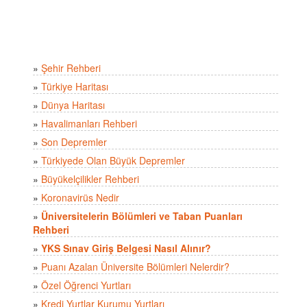
»
Şehir Rehberi
»
Türkiye Haritası
»
Dünya Haritası
»
Havalimanları Rehberi
»
Son Depremler
»
Türkiyede Olan Büyük Depremler
»
Büyükelçilikler Rehberi
»
Koronavirüs Nedir
»
Üniversitelerin Bölümleri ve Taban Puanları
Rehberi
»
YKS Sınav Giriş Belgesi Nasıl Alınır?
»
Puanı Azalan Üniversite Bölümleri Nelerdir?
»
Özel Öğrenci Yurtları
»
Kredi Yurtlar Kurumu Yurtları