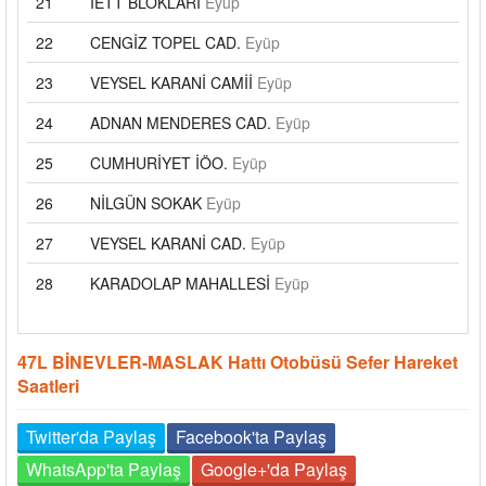
21
İETT BLOKLARI
Eyüp
22
CENGİZ TOPEL CAD.
Eyüp
23
VEYSEL KARANİ CAMİİ
Eyüp
24
ADNAN MENDERES CAD.
Eyüp
25
CUMHURİYET İÖO.
Eyüp
26
NİLGÜN SOKAK
Eyüp
27
VEYSEL KARANİ CAD.
Eyüp
28
KARADOLAP MAHALLESİ
Eyüp
47L BİNEVLER-MASLAK Hattı Otobüsü Sefer Hareket
Saatleri
Twitter'da Paylaş
Facebook'ta Paylaş
WhatsApp'ta Paylaş
Google+'da Paylaş