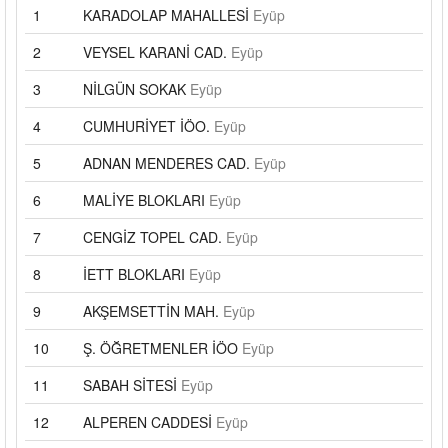
1
KARADOLAP MAHALLESİ
Eyüp
2
VEYSEL KARANİ CAD.
Eyüp
3
NİLGÜN SOKAK
Eyüp
4
CUMHURİYET İÖO.
Eyüp
5
ADNAN MENDERES CAD.
Eyüp
6
MALİYE BLOKLARI
Eyüp
7
CENGİZ TOPEL CAD.
Eyüp
8
İETT BLOKLARI
Eyüp
9
AKŞEMSETTİN MAH.
Eyüp
10
Ş. ÖĞRETMENLER İÖO
Eyüp
11
SABAH SİTESİ
Eyüp
12
ALPEREN CADDESİ
Eyüp