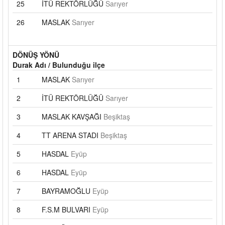
25
İTÜ REKTÖRLÜĞÜ
Sarıyer
26
MASLAK
Sarıyer
DÖNÜŞ YÖNÜ
Durak Adı / Bulunduğu ilçe
1
MASLAK
Sarıyer
2
İTÜ REKTÖRLÜĞÜ
Sarıyer
3
MASLAK KAVŞAĞI
Beşiktaş
4
TT ARENA STADI
Beşiktaş
5
HASDAL
Eyüp
6
HASDAL
Eyüp
7
BAYRAMOĞLU
Eyüp
8
F.S.M BULVARI
Eyüp