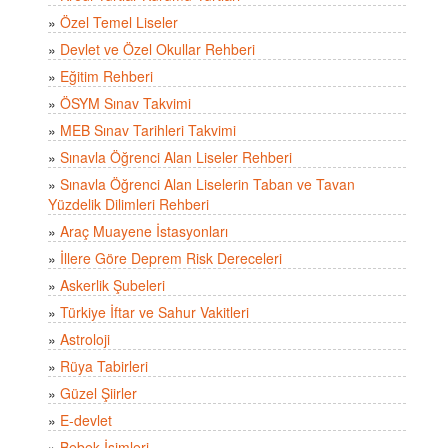
»
Özel Temel Liseler
»
Devlet ve Özel Okullar Rehberi
»
Eğitim Rehberi
»
ÖSYM Sınav Takvimi
»
MEB Sınav Tarihleri Takvimi
»
Sınavla Öğrenci Alan Liseler Rehberi
»
Sınavla Öğrenci Alan Liselerin Taban ve Tavan
Yüzdelik Dilimleri Rehberi
»
Araç Muayene İstasyonları
»
İllere Göre Deprem Risk Dereceleri
»
Askerlik Şubeleri
»
Türkiye İftar ve Sahur Vakitleri
»
Astroloji
»
Rüya Tabirleri
»
Güzel Şiirler
»
E-devlet
»
Bebek İsimleri