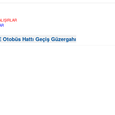
ALIŞIRLAR
AR
tobüs Hattı Geçiş Güzergahı