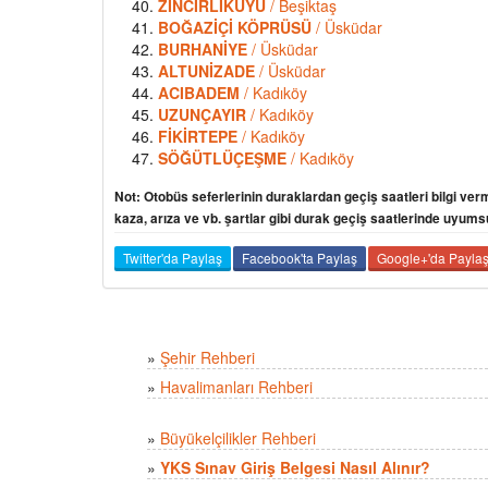
ZİNCİRLİKUYU
/ Beşiktaş
BOĞAZİÇİ KÖPRÜSÜ
/ Üsküdar
BURHANİYE
/ Üsküdar
ALTUNİZADE
/ Üsküdar
ACIBADEM
/ Kadıköy
UZUNÇAYIR
/ Kadıköy
FİKİRTEPE
/ Kadıköy
SÖĞÜTLÜÇEŞME
/ Kadıköy
Not: Otobüs seferlerinin duraklardan geçiş saatleri bilgi verm
kaza, arıza ve vb. şartlar gibi durak geçiş saatlerinde uyums
Twitter'da Paylaş
Facebook'ta Paylaş
Google+'da Payla
»
Şehir Rehberi
»
Havalimanları Rehberi
»
Büyükelçilikler Rehberi
»
YKS Sınav Giriş Belgesi Nasıl Alınır?