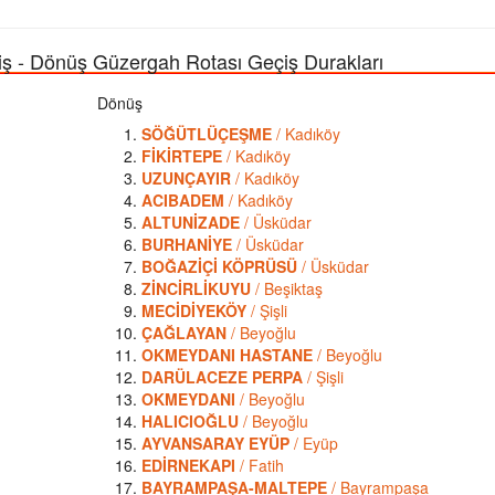
Dönüş Güzergah Rotası Geçiş Durakları
Dönüş
SÖĞÜTLÜÇEŞME
/ Kadıköy
FİKİRTEPE
/ Kadıköy
UZUNÇAYIR
/ Kadıköy
ACIBADEM
/ Kadıköy
ALTUNİZADE
/ Üsküdar
BURHANİYE
/ Üsküdar
BOĞAZİÇİ KÖPRÜSÜ
/ Üsküdar
ZİNCİRLİKUYU
/ Beşiktaş
MECİDİYEKÖY
/ Şişli
ÇAĞLAYAN
/ Beyoğlu
OKMEYDANI HASTANE
/ Beyoğlu
DARÜLACEZE PERPA
/ Şişli
OKMEYDANI
/ Beyoğlu
HALICIOĞLU
/ Beyoğlu
AYVANSARAY EYÜP
/ Eyüp
EDİRNEKAPI
/ Fatih
BAYRAMPAŞA-MALTEPE
/ Bayrampaşa