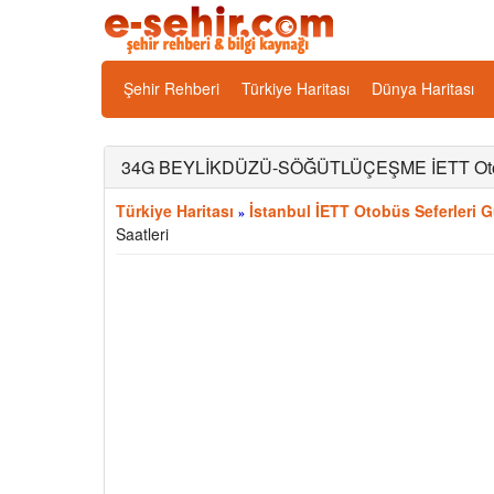
Şehir Rehberi
Türkiye Haritası
Dünya Haritası
34G BEYLİKDÜZÜ-SÖĞÜTLÜÇEŞME İETT Otobüs 
Türkiye Haritası
İstanbul İETT Otobüs Seferleri G
»
Saatleri