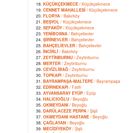
KÜÇÜKÇEKMECE
/ Küçükçekmece
CENNET MAHALLESİ
/ Küçükçekmece
FLORYA
/ Bakırköy
BEŞYOL
/ Küçükçekmece
SEFAKÖY
/ Küçükçekmece
YENİBOSNA
/ Bahçelievler
ŞİRİNEVLER
/ Bahçelievler
BAHÇELİEVLER
/ Bahçelievler
İNCİRLİ
/ Bakırköy
ZEYTİNBURNU
/ Zeytinburnu
MERTER
/ Zeytinburnu
CEVİZLİBAĞ
/ Zeytinburnu
TOPKAPI
/ Zeytinburnu
BAYRAMPAŞA-MALTEPE
/ Bayrampaşa
EDİRNEKAPI
/ Fatih
AYVANSARAY EYÜP
/ Eyüp
HALICIOĞLU
/ Beyoğlu
OKMEYDANI
/ Beyoğlu
DARÜLACEZE PERPA
/ Şişli
OKMEYDANI HASTANE
/ Beyoğlu
ÇAĞLAYAN
/ Beyoğlu
MECİDİYEKÖY
/ Şişli