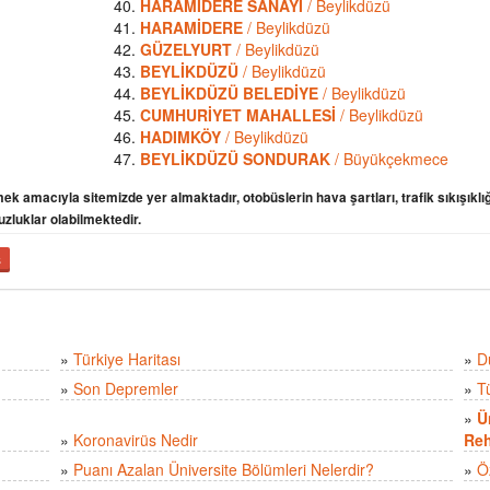
HARAMİDERE SANAYİ
/ Beylikdüzü
HARAMİDERE
/ Beylikdüzü
GÜZELYURT
/ Beylikdüzü
BEYLİKDÜZÜ
/ Beylikdüzü
BEYLİKDÜZÜ BELEDİYE
/ Beylikdüzü
CUMHURİYET MAHALLESİ
/ Beylikdüzü
HADIMKÖY
/ Beylikdüzü
BEYLİKDÜZÜ SONDURAK
/ Büyükçekmece
ek amacıyla sitemizde yer almaktadır, otobüslerin hava şartları, trafik sıkışıklığ
uzluklar olabilmektedir.
ş
»
Türkiye Haritası
»
D
»
Son Depremler
»
T
»
Ü
»
Koronavirüs Nedir
Reh
»
Puanı Azalan Üniversite Bölümleri Nelerdir?
»
Ö