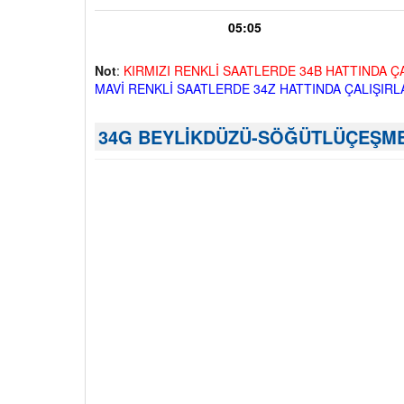
05:05
Not
:
KIRMIZI RENKLİ SAATLERDE 34B HATTINDA Ç
MAVİ RENKLİ SAATLERDE 34Z HATTINDA ÇALIŞIRL
34G BEYLİKDÜZÜ-SÖĞÜTLÜÇEŞME O