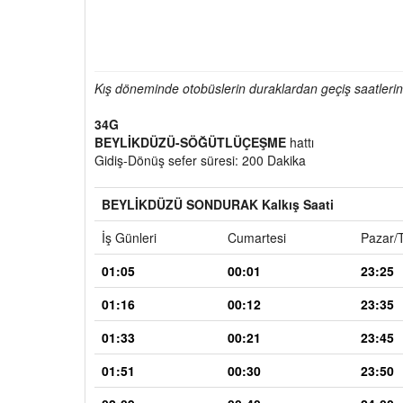
Kış döneminde otobüslerin duraklardan geçiş saatlerind
34G
BEYLİKDÜZÜ-SÖĞÜTLÜÇEŞME
hattı
Gidiş-Dönüş sefer süresi: 200 Dakika
BEYLİKDÜZÜ SONDURAK Kalkış Saati
İş Günleri
Cumartesi
Pazar/T
01:05
00:01
23:25
01:16
00:12
23:35
01:33
00:21
23:45
01:51
00:30
23:50