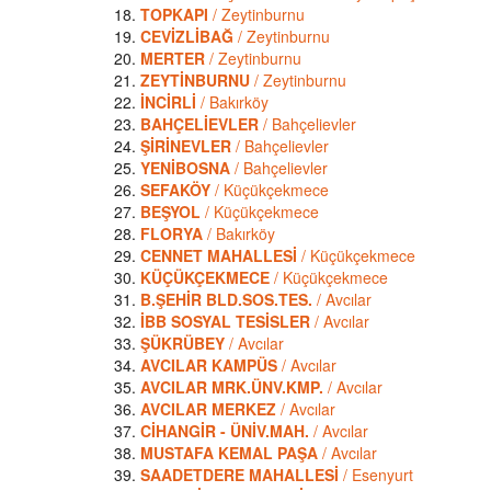
TOPKAPI
/ Zeytinburnu
CEVİZLİBAĞ
/ Zeytinburnu
MERTER
/ Zeytinburnu
ZEYTİNBURNU
/ Zeytinburnu
İNCİRLİ
/ Bakırköy
BAHÇELİEVLER
/ Bahçelievler
ŞİRİNEVLER
/ Bahçelievler
YENİBOSNA
/ Bahçelievler
SEFAKÖY
/ Küçükçekmece
BEŞYOL
/ Küçükçekmece
FLORYA
/ Bakırköy
CENNET MAHALLESİ
/ Küçükçekmece
KÜÇÜKÇEKMECE
/ Küçükçekmece
B.ŞEHİR BLD.SOS.TES.
/ Avcılar
İBB SOSYAL TESİSLER
/ Avcılar
ŞÜKRÜBEY
/ Avcılar
AVCILAR KAMPÜS
/ Avcılar
AVCILAR MRK.ÜNV.KMP.
/ Avcılar
AVCILAR MERKEZ
/ Avcılar
CİHANGİR - ÜNİV.MAH.
/ Avcılar
MUSTAFA KEMAL PAŞA
/ Avcılar
SAADETDERE MAHALLESİ
/ Esenyurt