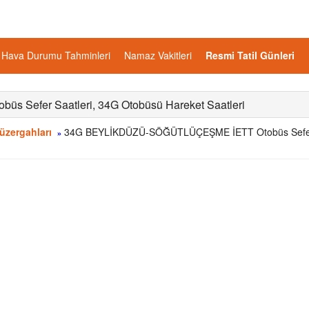
Hava Durumu Tahminleri
Namaz Vakitleri
Resmi Tatil Günleri
Sefer Saatleri, 34G Otobüsü Hareket Saatleri
üzergahları
34G BEYLİKDÜZÜ-SÖĞÜTLÜÇEŞME İETT Otobüs Sefe
»