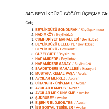
34G BEYLİKDÜZÜ-SÖĞÜTLÜÇEŞME Gidiş - 
Gidiş
BEYLİKDÜZÜ SONDURAK
/ Büyükçekmece
HADIMKÖY
/ Beylikdüzü
CUMHURİYET MAHALLESİ
/ Beylikdüzü
BEYLİKDÜZÜ BELEDİYE
/ Beylikdüzü
BEYLİKDÜZÜ
/ Beylikdüzü
GÜZELYURT
/ Beylikdüzü
HARAMİDERE
/ Beylikdüzü
HARAMİDERE SANAYİ
/ Beylikdüzü
SAADETDERE MAHALLESİ
/ Esenyurt
MUSTAFA KEMAL PAŞA
/ Avcılar
AVCILAR MERKEZ
/ Avcılar
CİHANGİR - ÜNİV.MAH.
/ Avcılar
AVCILAR KAMPÜS
/ Avcılar
AVCILAR MRK.ÜNV.KMP.
/ Avcılar
ŞÜKRÜBEY
/ Avcılar
B.ŞEHİR BLD.SOS.TES.
/ Avcılar
İBB SOSYAL TESİSLER
/ Avcılar