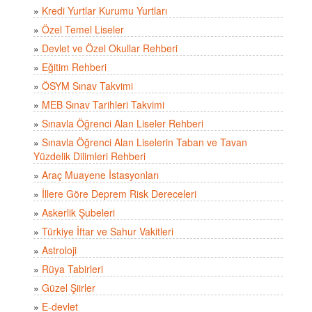
»
Kredi Yurtlar Kurumu Yurtları
»
Özel Temel Liseler
»
Devlet ve Özel Okullar Rehberi
»
Eğitim Rehberi
»
ÖSYM Sınav Takvimi
»
MEB Sınav Tarihleri Takvimi
»
Sınavla Öğrenci Alan Liseler Rehberi
»
Sınavla Öğrenci Alan Liselerin Taban ve Tavan
Yüzdelik Dilimleri Rehberi
»
Araç Muayene İstasyonları
»
İllere Göre Deprem Risk Dereceleri
»
Askerlik Şubeleri
»
Türkiye İftar ve Sahur Vakitleri
»
Astroloji
»
Rüya Tabirleri
»
Güzel Şiirler
»
E-devlet