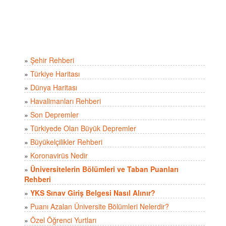
»
Şehir Rehberi
»
Türkiye Haritası
»
Dünya Haritası
»
Havalimanları Rehberi
»
Son Depremler
»
Türkiyede Olan Büyük Depremler
»
Büyükelçilikler Rehberi
»
Koronavirüs Nedir
»
Üniversitelerin Bölümleri ve Taban Puanları
Rehberi
»
YKS Sınav Giriş Belgesi Nasıl Alınır?
»
Puanı Azalan Üniversite Bölümleri Nelerdir?
»
Özel Öğrenci Yurtları