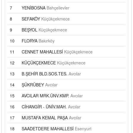
7
YENİBOSNA
Bahçelievler
8
SEFAKÖY
Küçükçekmece
9
BEŞYOL
Küçükçekmece
10
FLORYA
Bakırköy
11
CENNET MAHALLESİ
Küçükçekmece
12
KÜÇÜKÇEKMECE
Küçükçekmece
13
B.ŞEHİR BLD.SOS.TES.
Avcılar
14
ŞÜKRÜBEY
Avcılar
15
AVCILAR MRK.ÜNV.KMP.
Avcılar
16
CİHANGİR - ÜNİV.MAH.
Avcılar
17
MUSTAFA KEMAL PAŞA
Avcılar
18
SAADETDERE MAHALLESİ
Esenyurt