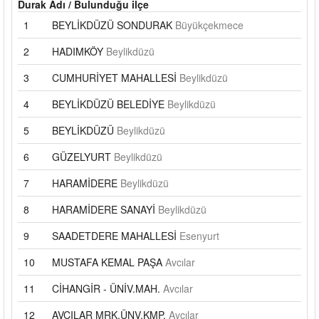
Durak Adı / Bulunduğu ilçe
1
BEYLİKDÜZÜ SONDURAK
Büyükçekmece
2
HADIMKÖY
Beylikdüzü
3
CUMHURİYET MAHALLESİ
Beylikdüzü
4
BEYLİKDÜZÜ BELEDİYE
Beylikdüzü
5
BEYLİKDÜZÜ
Beylikdüzü
6
GÜZELYURT
Beylikdüzü
7
HARAMİDERE
Beylikdüzü
8
HARAMİDERE SANAYİ
Beylikdüzü
9
SAADETDERE MAHALLESİ
Esenyurt
10
MUSTAFA KEMAL PAŞA
Avcılar
11
CİHANGİR - ÜNİV.MAH.
Avcılar
12
AVCILAR MRK.ÜNV.KMP.
Avcılar