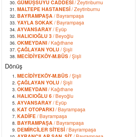
GÜMÜŞSUYU CADDESİ
/ Zeytinburnu
MALTEPE HASTANESİ
/ Zeytinburnu
BAYRAMPAŞA
/ Bayrampaşa
YAYLA SOKAK
/ Bayrampaşa
AYVANSARAY
/ Eyüp
HALICIOĞLU 3
/ Beyoğlu
OKMEYDANI
/ Kağıthane
ÇAĞLAYAN YOLU
/ Şişli
MECİDİYEKÖY-M.BÜS
/ Şişli
Dönüş
MECİDİYEKÖY-M.BÜS
/ Şişli
ÇAĞLAYAN YOLU
/ Şişli
OKMEYDANI
/ Kağıthane
HALICIOĞLU 6
/ Beyoğlu
AYVANSARAY
/ Eyüp
KAT OTOPARKI
/ Bayrampaşa
KADİFE
/ Bayrampaşa
BAYRAMPAŞA
/ Bayrampaşa
DEMİRCİLER SİTESİ
/ Bayrampaşa
AYRANCILAR SAN. SİT
/ Bayrampaşa