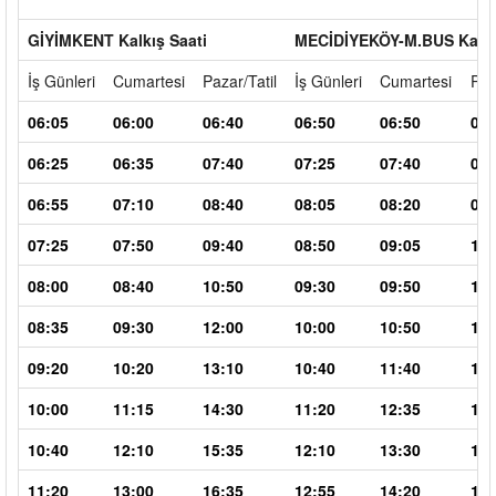
GİYİMKENT Kalkış Saati
MECİDİYEKÖY-M.BUS Kalkı
İş Günleri
Cumartesi
Pazar/Tatil
İş Günleri
Cumartesi
Paz
06:05
06:00
06:40
06:50
06:50
07:
06:25
06:35
07:40
07:25
07:40
08:
06:55
07:10
08:40
08:05
08:20
09:
07:25
07:50
09:40
08:50
09:05
10:
08:00
08:40
10:50
09:30
09:50
12:
08:35
09:30
12:00
10:00
10:50
13:
09:20
10:20
13:10
10:40
11:40
14:
10:00
11:15
14:30
11:20
12:35
15:
10:40
12:10
15:35
12:10
13:30
16:
11:20
13:00
16:35
12:55
14:20
18: