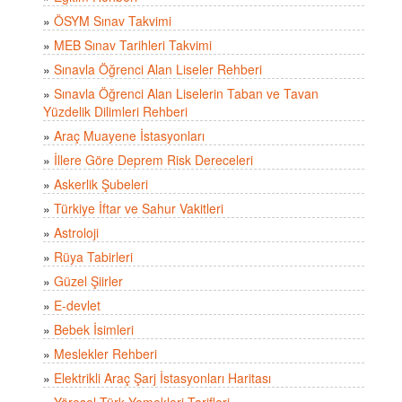
»
ÖSYM Sınav Takvimi
»
MEB Sınav Tarihleri Takvimi
»
Sınavla Öğrenci Alan Liseler Rehberi
»
Sınavla Öğrenci Alan Liselerin Taban ve Tavan
Yüzdelik Dilimleri Rehberi
»
Araç Muayene İstasyonları
»
İllere Göre Deprem Risk Dereceleri
»
Askerlik Şubeleri
»
Türkiye İftar ve Sahur Vakitleri
»
Astroloji
»
Rüya Tabirleri
»
Güzel Şiirler
»
E-devlet
»
Bebek İsimleri
»
Meslekler Rehberi
»
Elektrikli Araç Şarj İstasyonları Haritası
»
Yöresel Türk Yemekleri Tarifleri