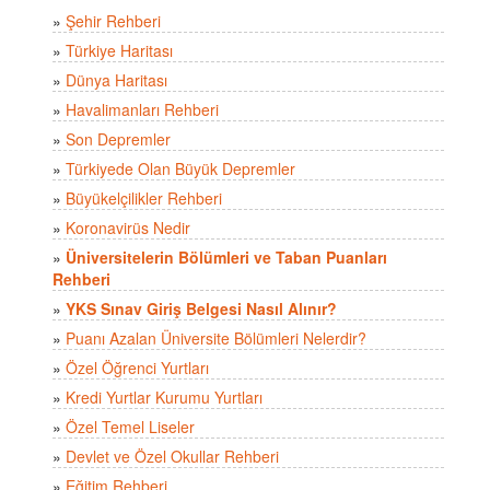
»
Şehir Rehberi
»
Türkiye Haritası
»
Dünya Haritası
»
Havalimanları Rehberi
»
Son Depremler
»
Türkiyede Olan Büyük Depremler
»
Büyükelçilikler Rehberi
»
Koronavirüs Nedir
»
Üniversitelerin Bölümleri ve Taban Puanları
Rehberi
»
YKS Sınav Giriş Belgesi Nasıl Alınır?
»
Puanı Azalan Üniversite Bölümleri Nelerdir?
»
Özel Öğrenci Yurtları
»
Kredi Yurtlar Kurumu Yurtları
»
Özel Temel Liseler
»
Devlet ve Özel Okullar Rehberi
»
Eğitim Rehberi