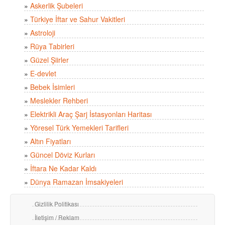
»
Askerlik Şubeleri
»
Türkiye İftar ve Sahur Vakitleri
»
Astroloji
»
Rüya Tabirleri
»
Güzel Şiirler
»
E-devlet
»
Bebek İsimleri
»
Meslekler Rehberi
»
Elektrikli Araç Şarj İstasyonları Haritası
»
Yöresel Türk Yemekleri Tarifleri
»
Altın Fiyatları
»
Güncel Döviz Kurları
»
İftara Ne Kadar Kaldı
»
Dünya Ramazan İmsakiyeleri
Gizlilik Politikası
İletişim / Reklam