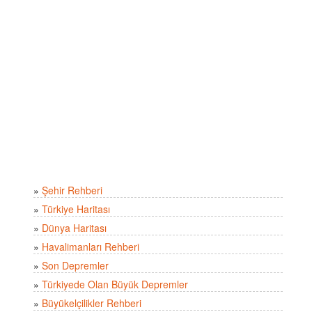
»
Şehir Rehberi
»
Türkiye Haritası
»
Dünya Haritası
»
Havalimanları Rehberi
»
Son Depremler
»
Türkiyede Olan Büyük Depremler
»
Büyükelçilikler Rehberi