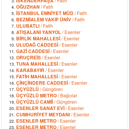
İSKENDERPAŞA
/ Fatih
OĞUZHAN
/ Fatih
İSTANBUL EMNİYET MÜD
/ Fatih
BEZMİALEM VAKIF ÜNİV
/ Fatih
ULUBATLI
/ Fatih
ATIŞALANI YANYOL
/ Esenler
BİRLİK MAHALLESİ
/ Esenler
ULUDAĞ CADDESİ
/ Esenler
GAZİ CADDESİ
/ Esenler
ORUÇREİS
/ Esenler
TUNA MAHALLESİ
/ Esenler
KARABAYIR
/ Esenler
FATİH MAHALLESİ
/ Esenler
ÇİNÇİNDERE CADDESİ
/ Esenler
ÜÇYÜZLÜ
/ Güngören
ÜÇYÜZLÜ METRO
/ Bağcılar
ÜÇYÜZLÜ CAMİİ
/ Güngören
ESENLER SANAT EVİ
/ Esenler
CUMHURİYET MEYDANI
/ Esenler
ESENLER METRO
/ Esenler
ESENLER METRO
/ Esenler