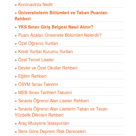
»
Koronavirüs Nedir
»
Üniversitelerin Bölümleri ve Taban Puanları
Rehberi
»
YKS Sınav Giriş Belgesi Nasıl Alınır?
»
Puanı Azalan Üniversite Bölümleri Nelerdir?
»
Özel Öğrenci Yurtları
»
Kredi Yurtlar Kurumu Yurtları
»
Özel Temel Liseler
»
Devlet ve Özel Okullar Rehberi
»
Eğitim Rehberi
»
ÖSYM Sınav Takvimi
»
MEB Sınav Tarihleri Takvimi
»
Sınavla Öğrenci Alan Liseler Rehberi
»
Sınavla Öğrenci Alan Liselerin Taban ve Tavan
Yüzdelik Dilimleri Rehberi
»
Araç Muayene İstasyonları
»
İllere Göre Deprem Risk Dereceleri