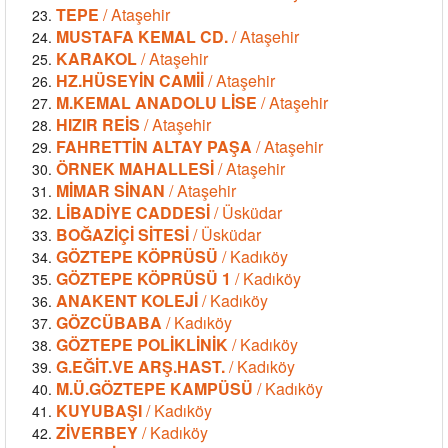
TEPE
/ Ataşehir
MUSTAFA KEMAL CD.
/ Ataşehir
KARAKOL
/ Ataşehir
HZ.HÜSEYİN CAMİİ
/ Ataşehir
M.KEMAL ANADOLU LİSE
/ Ataşehir
HIZIR REİS
/ Ataşehir
FAHRETTİN ALTAY PAŞA
/ Ataşehir
ÖRNEK MAHALLESİ
/ Ataşehir
MİMAR SİNAN
/ Ataşehir
LİBADİYE CADDESİ
/ Üsküdar
BOĞAZİÇİ SİTESİ
/ Üsküdar
GÖZTEPE KÖPRÜSÜ
/ Kadıköy
GÖZTEPE KÖPRÜSÜ 1
/ Kadıköy
ANAKENT KOLEJİ
/ Kadıköy
GÖZCÜBABA
/ Kadıköy
GÖZTEPE POLİKLİNİK
/ Kadıköy
G.EĞİT.VE ARŞ.HAST.
/ Kadıköy
M.Ü.GÖZTEPE KAMPÜSÜ
/ Kadıköy
KUYUBAŞI
/ Kadıköy
ZİVERBEY
/ Kadıköy