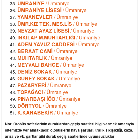
ÜMRANİYE
/ Ümraniye
ÜMRANİYE LİSESİ
/ Ümraniye
YAMANEVLER
/ Ümraniye
ÜMR.KIZ TEK. MES.LİS
/ Ümraniye
NEVZAT AYAZ LİSESİ
/ Ümraniye
İNKİLAP M.MUHTARLIĞI
/ Ümraniye
ADEM YAVUZ CADDESİ
/ Ümraniye
BERAAT CAMİ
/ Ümraniye
MUHTARLIK
/ Ümraniye
MEYVALI BAHÇE
/ Ümraniye
DENİZ SOKAK
/ Ümraniye
GÜNEY SOKAK
/ Ümraniye
PAZARYERİ
/ Ümraniye
TOPAĞACI
/ Ümraniye
PINARBAŞI İÖO
/ Ümraniye
DÖRTYOL
/ Ümraniye
K.KARABEKİR
/ Ümraniye
Not: Otobüs seferlerinin duraklardan geçiş saatleri bilgi vermek amacıyla
sitemizde yer almaktadır, otobüslerin hava şartları, trafik sıkışıklığı, kaza,
arıza ve vb. şartlar gibi durak geçiş saatlerinde uyumsuzluklar