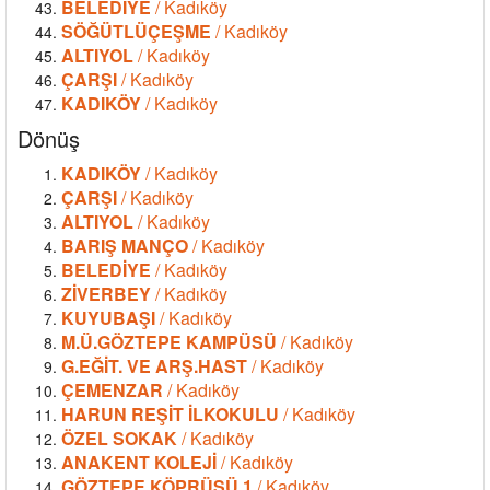
BELEDİYE
/ Kadıköy
SÖĞÜTLÜÇEŞME
/ Kadıköy
ALTIYOL
/ Kadıköy
ÇARŞI
/ Kadıköy
KADIKÖY
/ Kadıköy
Dönüş
KADIKÖY
/ Kadıköy
ÇARŞI
/ Kadıköy
ALTIYOL
/ Kadıköy
BARIŞ MANÇO
/ Kadıköy
BELEDİYE
/ Kadıköy
ZİVERBEY
/ Kadıköy
KUYUBAŞI
/ Kadıköy
M.Ü.GÖZTEPE KAMPÜSÜ
/ Kadıköy
G.EĞİT. VE ARŞ.HAST
/ Kadıköy
ÇEMENZAR
/ Kadıköy
HARUN REŞİT İLKOKULU
/ Kadıköy
ÖZEL SOKAK
/ Kadıköy
ANAKENT KOLEJİ
/ Kadıköy
GÖZTEPE KÖPRÜSÜ 1
/ Kadıköy