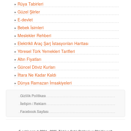
»
Rüya Tabirleri
»
Güzel Şiirler
»
E-devlet
»
Bebek İsimleri
»
Meslekler Rehberi
»
Elektrikli Araç Şarj İstasyonları Haritası
»
Yöresel Türk Yemekleri Tarifleri
»
Altın Fiyatları
»
Güncel Döviz Kurları
»
İftara Ne Kadar Kaldı
»
Dünya Ramazan İmsakiyeleri
Gizlilik Politikası
İletişim / Reklam
Facebook Sayfası
E-sehir.com © 2004 - 2026, Türkiye Şehir Rehberi ve Bilgi Kaynağı