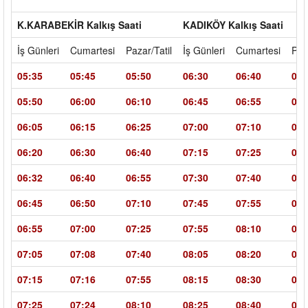
K.KARABEKİR Kalkış Saati
KADIKÖY Kalkış Saati
İş Günleri
Cumartesi
Pazar/Tatil
İş Günleri
Cumartesi
Paz
05:35
05:45
05:50
06:30
06:40
07:
05:50
06:00
06:10
06:45
06:55
07:
06:05
06:15
06:25
07:00
07:10
07:
06:20
06:30
06:40
07:15
07:25
08:
06:32
06:40
06:55
07:30
07:40
08:
06:45
06:50
07:10
07:45
07:55
08:
06:55
07:00
07:25
07:55
08:10
08:
07:05
07:08
07:40
08:05
08:20
09:
07:15
07:16
07:55
08:15
08:30
09:
07:25
07:24
08:10
08:25
08:40
09: