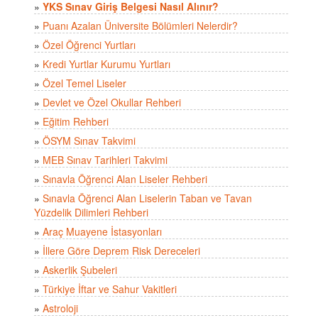
»
YKS Sınav Giriş Belgesi Nasıl Alınır?
»
Puanı Azalan Üniversite Bölümleri Nelerdir?
»
Özel Öğrenci Yurtları
»
Kredi Yurtlar Kurumu Yurtları
»
Özel Temel Liseler
»
Devlet ve Özel Okullar Rehberi
»
Eğitim Rehberi
»
ÖSYM Sınav Takvimi
»
MEB Sınav Tarihleri Takvimi
»
Sınavla Öğrenci Alan Liseler Rehberi
»
Sınavla Öğrenci Alan Liselerin Taban ve Tavan
Yüzdelik Dilimleri Rehberi
»
Araç Muayene İstasyonları
»
İllere Göre Deprem Risk Dereceleri
»
Askerlik Şubeleri
»
Türkiye İftar ve Sahur Vakitleri
»
Astroloji