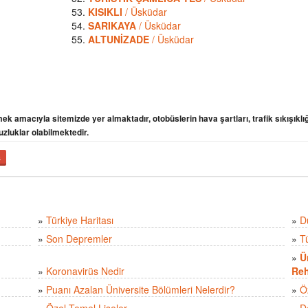
KISIKLI
/ Üsküdar
SARIKAYA
/ Üsküdar
ALTUNİZADE
/ Üsküdar
ek amacıyla sitemizde yer almaktadır, otobüslerin hava şartları, trafik sıkışıklığ
uzluklar olabilmektedir.
ş
»
Türkiye Haritası
»
D
»
Son Depremler
»
T
»
Ü
»
Koronavirüs Nedir
Reh
»
Puanı Azalan Üniversite Bölümleri Nelerdir?
»
Ö