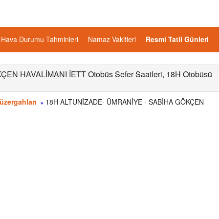
Hava Durumu Tahminleri
Namaz Vakitleri
Resmi Tatil Günleri
N HAVALİMANI İETT Otobüs Sefer Saatleri, 18H Otobüsü
üzergahları
18H ALTUNİZADE- ÜMRANİYE - SABİHA GÖKÇEN
»