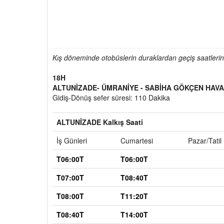
Kış döneminde otobüslerin duraklardan geçiş saatlerind
18H
ALTUNİZADE- ÜMRANİYE - SABİHA GÖKÇEN HAVA
Gidiş-Dönüş sefer süresi: 110 Dakika
ALTUNİZADE Kalkış Saati
İş Günleri
Cumartesi
Pazar/Tatil
T06:00T
T06:00T
T07:00T
T08:40T
T08:00T
T11:20T
T08:40T
T14:00T