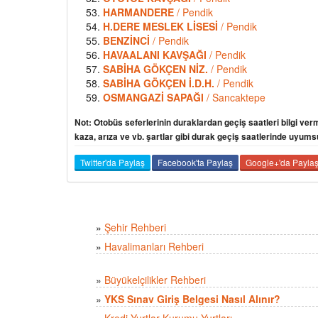
HARMANDERE
/ Pendik
H.DERE MESLEK LİSESİ
/ Pendik
BENZİNCİ
/ Pendik
HAVAALANI KAVŞAĞI
/ Pendik
SABİHA GÖKÇEN NİZ.
/ Pendik
SABİHA GÖKÇEN İ.D.H.
/ Pendik
OSMANGAZİ SAPAĞI
/ Sancaktepe
Not: Otobüs seferlerinin duraklardan geçiş saatleri bilgi verm
kaza, arıza ve vb. şartlar gibi durak geçiş saatlerinde uyums
Twitter'da Paylaş
Facebook'ta Paylaş
Google+'da Payla
»
Şehir Rehberi
»
Havalimanları Rehberi
»
Büyükelçilikler Rehberi
»
YKS Sınav Giriş Belgesi Nasıl Alınır?