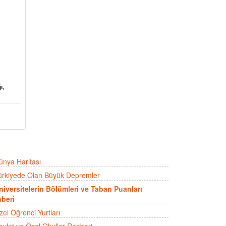
ı,
ünya Haritası
ürkiyede Olan Büyük Depremler
niversitelerin Bölümleri ve Taban Puanları
beri
zel Öğrenci Yurtları