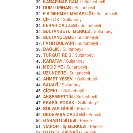
KARAPINAR CAMİİ
/ Sultanbeyli
DUMLUPINAR
/ Sultanbeyli
F.S.MEHMET MEZARLIĞI
/ Sultanbeyli
ÇİFTLİK
/ Sultanbeyli
FERAH CADDESİ
/ Sultanbeyli
SULTANBEYLİ MERKEZ
/ Sultanbeyli
SULTANÇEŞME
/ Sultanbeyli
FATİH BULVARI
/ Sultanbeyli
BAĞLIK
/ Sultanbeyli
TURGUT REİS
/ Sultanbeyli
KARATAY
/ Sultanbeyli
MECİDİYE
/ Sultanbeyli
UZUNDERE
/ Sultanbeyli
AHMET YESEVİ
/ Sultanbeyli
SANAYİ
/ Sultanbeyli
ÇİÇEKLİ
/ Sultanbeyli
AKŞEMSETTİN
/ Sultanbeyli
EBABİL SOKAK
/ Sultanbeyli
BULVAR GİRİŞİ
/ Pendik
DEDEPAŞA CADDESİ
/ Pendik
GARANTİ SİTESİ
/ Pendik
VİAPORT İŞ MERKEZİ
/ Pendik
OTOYOL KAVŞAĞI
/ Pendik