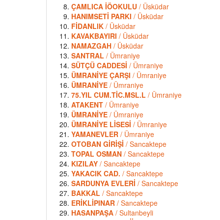
ÇAMLICA İÖOKULU
/ Üsküdar
HANIMSETİ PARKI
/ Üsküdar
FİDANLIK
/ Üsküdar
KAVAKBAYIRI
/ Üsküdar
NAMAZGAH
/ Üsküdar
SANTRAL
/ Ümraniye
SÜTÇÜ CADDESİ
/ Ümraniye
ÜMRANİYE ÇARŞI
/ Ümraniye
ÜMRANİYE
/ Ümraniye
75.YIL CUM.TİC.MSL.L
/ Ümraniye
ATAKENT
/ Ümraniye
ÜMRANİYE
/ Ümraniye
ÜMRANİYE LİSESİ
/ Ümraniye
YAMANEVLER
/ Ümraniye
OTOBAN GİRİŞİ
/ Sancaktepe
TOPAL OSMAN
/ Sancaktepe
KIZILAY
/ Sancaktepe
YAKACIK CAD.
/ Sancaktepe
SARDUNYA EVLERİ
/ Sancaktepe
BAKKAL
/ Sancaktepe
ERİKLİPINAR
/ Sancaktepe
HASANPAŞA
/ Sultanbeyli