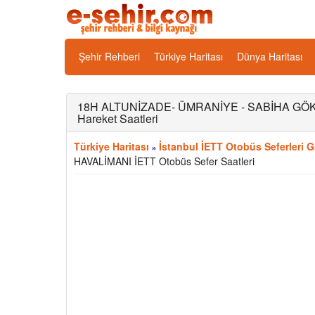
Şehir Rehberi
Türkiye Haritası
Dünya Haritası
18H ALTUNİZADE- ÜMRANİYE - SABİHA GÖKÇE
Hareket Saatleri
Türkiye Haritası
İstanbul İETT Otobüs Seferleri G
»
HAVALİMANI İETT Otobüs Sefer Saatleri