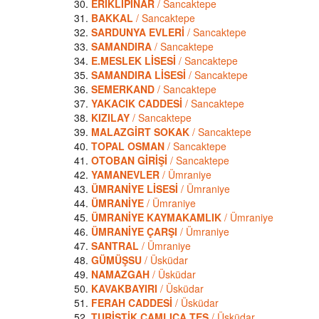
ERİKLİPINAR
/ Sancaktepe
BAKKAL
/ Sancaktepe
SARDUNYA EVLERİ
/ Sancaktepe
SAMANDIRA
/ Sancaktepe
E.MESLEK LİSESİ
/ Sancaktepe
SAMANDIRA LİSESİ
/ Sancaktepe
SEMERKAND
/ Sancaktepe
YAKACIK CADDESİ
/ Sancaktepe
KIZILAY
/ Sancaktepe
MALAZGİRT SOKAK
/ Sancaktepe
TOPAL OSMAN
/ Sancaktepe
OTOBAN GİRİŞİ
/ Sancaktepe
YAMANEVLER
/ Ümraniye
ÜMRANİYE LİSESİ
/ Ümraniye
ÜMRANİYE
/ Ümraniye
ÜMRANİYE KAYMAKAMLIK
/ Ümraniye
ÜMRANİYE ÇARŞI
/ Ümraniye
SANTRAL
/ Ümraniye
GÜMÜŞSU
/ Üsküdar
NAMAZGAH
/ Üsküdar
KAVAKBAYIRI
/ Üsküdar
FERAH CADDESİ
/ Üsküdar
TURİSTİK ÇAMLICA TES
/ Üsküdar