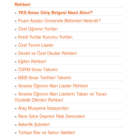
Rehberi
»
YKS Sınav Giriş Belgesi Nasıl Alınır?
»
Puanı Azalan Üniversite Bölümleri Nelerdir?
»
Özel Öğrenci Yurtları
»
Kredi Yurtlar Kurumu Yurtları
»
Özel Temel Liseler
»
Devlet ve Özel Okullar Rehberi
»
Eğitim Rehberi
»
ÖSYM Sınav Takvimi
»
MEB Sınav Tarihleri Takvimi
»
Sınavla Öğrenci Alan Liseler Rehberi
»
Sınavla Öğrenci Alan Liselerin Taban ve Tavan
Yüzdelik Dilimleri Rehberi
»
Araç Muayene İstasyonları
»
İllere Göre Deprem Risk Dereceleri
»
Askerlik Şubeleri
»
Türkiye İftar ve Sahur Vakitleri