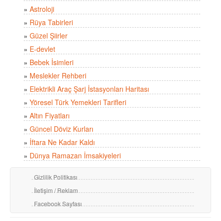
»
Astroloji
»
Rüya Tabirleri
»
Güzel Şiirler
»
E-devlet
»
Bebek İsimleri
»
Meslekler Rehberi
»
Elektrikli Araç Şarj İstasyonları Haritası
»
Yöresel Türk Yemekleri Tarifleri
»
Altın Fiyatları
»
Güncel Döviz Kurları
»
İftara Ne Kadar Kaldı
»
Dünya Ramazan İmsakiyeleri
Gizlilik Politikası
İletişim / Reklam
Facebook Sayfası