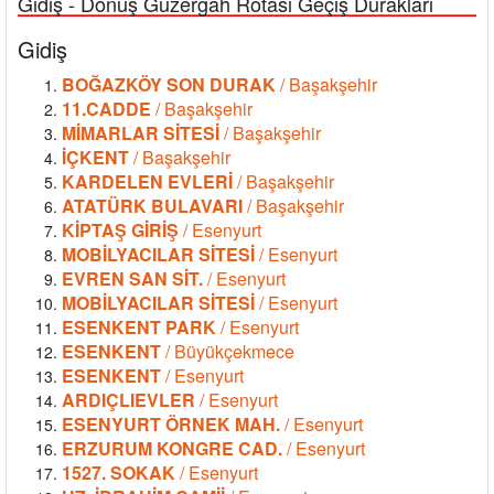
Gidiş - Dönüş Güzergah Rotası Geçiş Durakları
Gidiş
BOĞAZKÖY SON DURAK
/ Başakşehir
11.CADDE
/ Başakşehir
MİMARLAR SİTESİ
/ Başakşehir
İÇKENT
/ Başakşehir
KARDELEN EVLERİ
/ Başakşehir
ATATÜRK BULAVARI
/ Başakşehir
KİPTAŞ GİRİŞ
/ Esenyurt
MOBİLYACILAR SİTESİ
/ Esenyurt
EVREN SAN SİT.
/ Esenyurt
MOBİLYACILAR SİTESİ
/ Esenyurt
ESENKENT PARK
/ Esenyurt
ESENKENT
/ Büyükçekmece
ESENKENT
/ Esenyurt
ARDIÇLIEVLER
/ Esenyurt
ESENYURT ÖRNEK MAH.
/ Esenyurt
ERZURUM KONGRE CAD.
/ Esenyurt
1527. SOKAK
/ Esenyurt