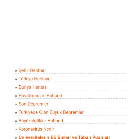
»
Şehir Rehberi
»
Türkiye Haritası
»
Dünya Haritası
»
Havalimanları Rehberi
»
Son Depremler
»
Türkiyede Olan Büyük Depremler
»
Büyükelçilikler Rehberi
»
Koronavirüs Nedir
»
Üniversitelerin Bölümleri ve Taban Puanları