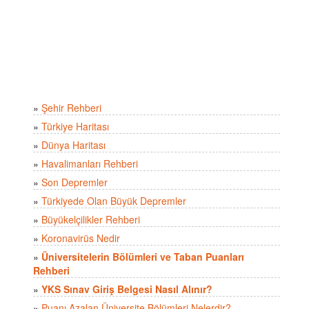
»
Şehir Rehberi
»
Türkiye Haritası
»
Dünya Haritası
»
Havalimanları Rehberi
»
Son Depremler
»
Türkiyede Olan Büyük Depremler
»
Büyükelçilikler Rehberi
»
Koronavirüs Nedir
»
Üniversitelerin Bölümleri ve Taban Puanları
Rehberi
»
YKS Sınav Giriş Belgesi Nasıl Alınır?
»
Puanı Azalan Üniversite Bölümleri Nelerdir?