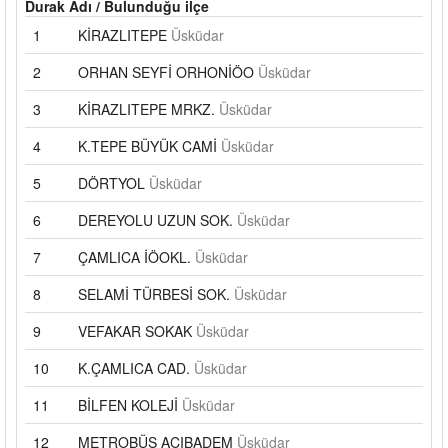
Durak Adı / Bulunduğu ilçe
1
KİRAZLITEPE
Üsküdar
2
ORHAN SEYFİ ORHONİÖO
Üsküdar
3
KİRAZLITEPE MRKZ.
Üsküdar
4
K.TEPE BÜYÜK CAMİ
Üsküdar
5
DÖRTYOL
Üsküdar
6
DEREYOLU UZUN SOK.
Üsküdar
7
ÇAMLICA İÖOKL.
Üsküdar
8
SELAMİ TÜRBESİ SOK.
Üsküdar
9
VEFAKAR SOKAK
Üsküdar
10
K.ÇAMLICA CAD.
Üsküdar
11
BİLFEN KOLEJİ
Üsküdar
12
METROBÜS ACIBADEM
Üsküdar