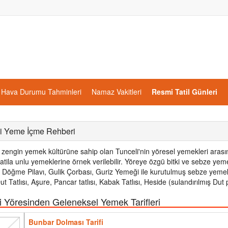
Hava Durumu Tahminleri
Namaz Vakitleri
Resmi Tatil Günleri
i Yeme İçme Rehberi
zengin yemek kültürüne sahip olan Tunceli'nin yöresel yemekleri arasınd
atila unlu yemeklerine örnek verilebilir. Yöreye özgü bitki ve sebze 
 Döğme Pilavı, Gulik Çorbası, Guriz Yemeği ile kurutulmuş sebze yemekler
ut Tatlısı, Aşure, Pancar tatlısı, Kabak Tatlısı, Heside (sulandırılmış Du
i Yöresinden Geleneksel Yemek Tarifleri
Bunbar Dolması Tarifi