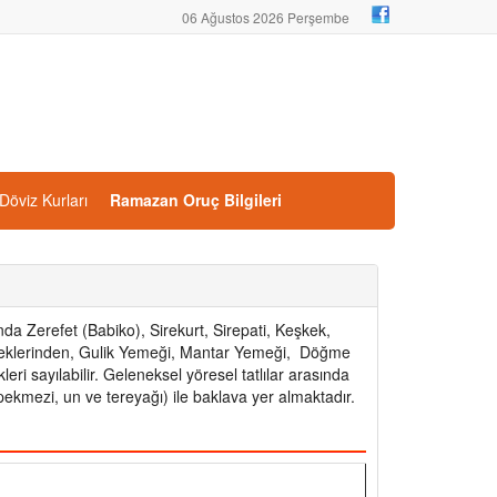
06 Ağustos 2026 Perşembe
Döviz Kurları
Ramazan Oruç Bilgileri
a Zerefet (Babiko), Sirekurt, Sirepati, Keşkek,
yemeklerinden, Gulik Yemeği, Mantar Yemeği, Döğme
i sayılabilir. Geleneksel yöresel tatlılar arasında
t pekmezi, un ve tereyağı) ile baklava yer almaktadır.