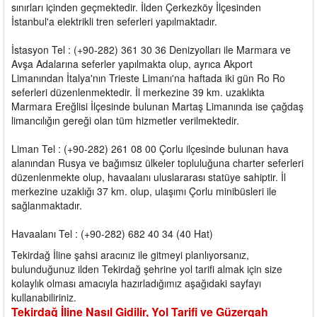
sınırları içinden geçmektedir. İlden Çerkezköy İlçesinden
İstanbul'a elektrikli tren seferleri yapılmaktadır.
İstasyon Tel : (+90-282) 361 30 36 Denizyolları ile Marmara ve
Avşa Adalarına seferler yapılmakta olup, ayrıca Akport
Limanından İtalya'nın Trieste Limanı'na haftada iki gün Ro Ro
seferleri düzenlenmektedir. İl merkezine 39 km. uzaklıkta
Marmara Ereğlisi İlçesinde bulunan Martaş Limanında ise çağdaş
limancılığın gereği olan tüm hizmetler verilmektedir.
Liman Tel : (+90-282) 261 08 00 Çorlu ilçesinde bulunan hava
alanından Rusya ve bağımsız ülkeler topluluğuna charter seferleri
düzenlenmekte olup, havaalanı uluslararası statüye sahiptir. İl
merkezine uzaklığı 37 km. olup, ulaşımı Çorlu minibüsleri ile
sağlanmaktadır.
Havaalanı Tel : (+90-282) 682 40 34 (40 Hat)
Tekirdağ İline şahsi aracınız ile gitmeyi planlıyorsanız,
bulunduğunuz ilden Tekirdağ şehrine yol tarifi almak için size
kolaylık olması amacıyla hazırladığımız aşağıdaki sayfayı
kullanabiliriniz.
Tekirdağ İline Nasıl Gidilir, Yol Tarifi ve Güzergah