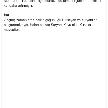
Mem-u Zin Türbesinin ilçe merkezinde olması ilçenin önemini bir
kat daha artırmıştır.
İdil
Geçmiş zamanlarda halkın çoğunluğu Hıristiyan ve süryaniler
oluşturmaktaydı. Halen bir kaç Süryani Köyü olup Kiliseler
mevcuttur.