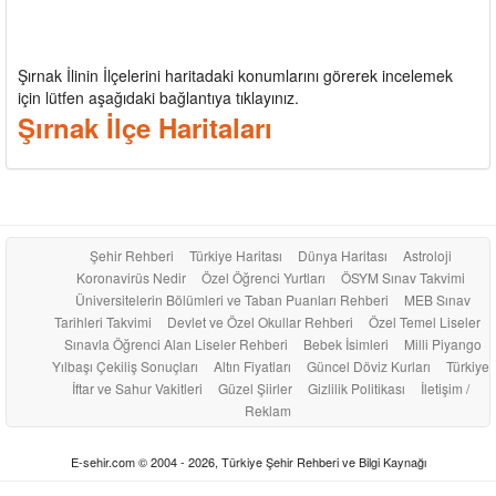
Şırnak İlinin İlçelerini haritadaki konumlarını görerek incelemek
için lütfen aşağıdaki bağlantıya tıklayınız.
Şırnak İlçe Haritaları
Şehir Rehberi
Türkiye Haritası
Dünya Haritası
Astroloji
Koronavirüs Nedir
Özel Öğrenci Yurtları
ÖSYM Sınav Takvimi
Üniversitelerin Bölümleri ve Taban Puanları Rehberi
MEB Sınav
Tarihleri Takvimi
Devlet ve Özel Okullar Rehberi
Özel Temel Liseler
Sınavla Öğrenci Alan Liseler Rehberi
Bebek İsimleri
Milli Piyango
Yılbaşı Çekiliş Sonuçları
Altın Fiyatları
Güncel Döviz Kurları
Türkiye
İftar ve Sahur Vakitleri
Güzel Şiirler
Gizlilik Politikası
İletişim /
Reklam
E-sehir.com © 2004 - 2026, Türkiye Şehir Rehberi ve Bilgi Kaynağı