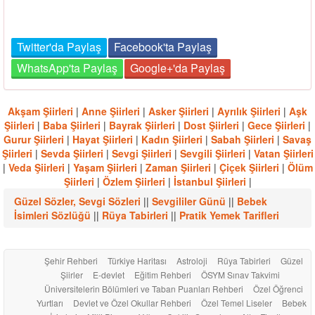
Twitter'da Paylaş
Facebook'ta Paylaş
WhatsApp'ta Paylaş
Google+'da Paylaş
Akşam Şiirleri
|
Anne Şiirleri
|
Asker Şiirleri
|
Ayrılık Şiirleri
|
Aşk
Şiirleri
|
Baba Şiirleri
|
Bayrak Şiirleri
|
Dost Şiirleri
|
Gece Şiirleri
|
Gurur Şiirleri
|
Hayat Şiirleri
|
Kadın Şiirleri
|
Sabah Şiirleri
|
Savaş
Şiirleri
|
Sevda Şiirleri
|
Sevgi Şiirleri
|
Sevgili Şiirleri
|
Vatan Şiirleri
|
Veda Şiirleri
|
Yaşam Şiirleri
|
Zaman Şiirleri
|
Çiçek Şiirleri
|
Ölüm
Şiirleri
|
Özlem Şiirleri
|
İstanbul Şiirleri
|
Güzel Sözler, Sevgi Sözleri
||
Sevgililer Günü
||
Bebek
İsimleri Sözlüğü
||
Rüya Tabirleri
||
Pratik Yemek Tarifleri
Şehir Rehberi
Türkiye Haritası
Astroloji
Rüya Tabirleri
Güzel
Şiirler
E-devlet
Eğitim Rehberi
ÖSYM Sınav Takvimi
Üniversitelerin Bölümleri ve Taban Puanları Rehberi
Özel Öğrenci
Yurtları
Devlet ve Özel Okullar Rehberi
Özel Temel Liseler
Bebek