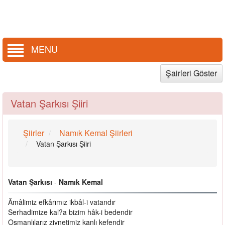
MENU
Şairleri Göster
Vatan Şarkısı Şiiri
Şiirler
Namık Kemal Şiirleri
Vatan Şarkısı Şiiri
Vatan Şarkısı
-
Namık Kemal
Âmâlimiz efkârımız ikbâl-i vatandır
Serhadimize kal?a bizim hâk-i bedendir
Osmanlılarız ziynetimiz kanlı kefendir