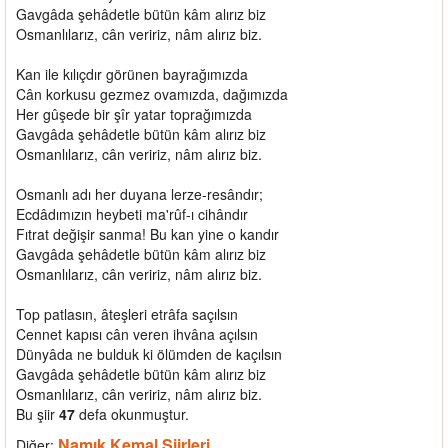
Gavgâda şehâdetle bütün kâm alırız biz
Osmanlılarız, cân veririz, nâm alırız biz.
Kan ile kılıçdır görünen bayrağımızda
Cân korkusu gezmez ovamızda, dağımızda
Her gûşede bir şîr yatar toprağımızda
Gavgâda şehâdetle bütün kâm alırız biz
Osmanlılarız, cân veririz, nâm alırız biz.
Osmanlı adı her duyana lerze-resândır;
Ecdâdımızın heybeti ma'rûf-ı cihândır
Fıtrat değişir sanma! Bu kan yine o kandır
Gavgâda şehâdetle bütün kâm alırız biz
Osmanlılarız, cân veririz, nâm alırız biz.
Top patlasın, âteşleri etrâfa saçılsın
Cennet kapısı cân veren ihvâna açılsın
Dünyâda ne bulduk ki ölümden de kaçılsın
Gavgâda şehâdetle bütün kâm alırız biz
Osmanlılarız, cân veririz, nâm alırız biz.
Bu şiir
47
defa okunmuştur.
Namık Kemal Şiirleri
Diğer: