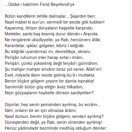
...Üstâd-ı hakîmim Ferid Beyefendi’ye
Bütün kandillerin tehlile dalmışlar... Şaşırdım ben:
Nasıl mabet ki sun’un, sermedî bir secde gök kubben!
Kapanmış, titriyor dünyaların haşyetle karşında;
Melekler, sanki baş kesmiş durur dâmân-ı Arşında.
Ne rengârenk ubûdiyyetle, ya Rab, hercümerc âfâk;
Karanlıklar, ışıklar, gölgeler, lebrîz-i istiğrâk.
Bu istiğrâk uyandırmaz mı, devrettikçe, ekvanı,
Perîşân ruhumun inler harap evtar-ı imânı.
Perişân: çünkü yükselmiş değil feryâd-ı gümrâhım;
Şu mahşer mahşer envârın biraz yol verse, Allah’ım!
Evet, milyarla âlem vecde gelmiş bu’d-ı mutlakta
Benim bîçâre gölgem çırpınır bir damla toprakta!
Samimîdir bütün gûş ettiğin âvâz hilkatten,
Niçin gözyaşlarım haybetle dönsün sardiyetten?
Diyorlar, hep senin şemsinden ayrılmış, bu ecrâmı...
İlâhî, onların bir an için olmazsa ârâmı;
Nasıl dursun, benim bîçâre gölgem, senden ayrılmış?
Güneşlerden değil, ya Rab, senin sînenden ayrılmış!
Henüz yâdımdadır bezminde medhûş olduğum demler;