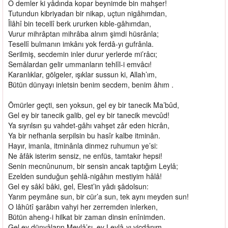
O demler ki yâdında kopar beynimde bin mahşer!
Tutundun kibriyadan bir nikap, uçtun nigâhımdan,
Îlâhî bin tecellî berk ururken kıble-gâhımdan,
Vurur mihrâptan mihrâba alnım şimdi hüsrânla;
Tesellî bulmanın imkânı yok ferdâ-yı gufrânla.
Serilmiş, secdemin inler durur yerlerde mi’râcı;
Semâlardan gelir ummanların tehlîl-i emvâcı!
Karanlıklar, gölgeler, ışıklar sussun ki, Allah’ım,
Bütün dünyayı inletsin benim secdem, benim âhım .
Ömürler geçti, sen yoksun, gel ey bir tanecik Ma’bûd,
Gel ey bir tanecik galib, gel ey bir tanecik mevcûd!
Ya sıyrılsın şu vahdet-gâhı vahşet zâr eden hicrân,
Ya bir nefhanla serpilsin bu hasîr kalbe itminân.
Hayır, imanla, itminânla dinmez ruhumun ye’si:
Ne âfâk isterim sensiz, ne enfüs, tamtakır hepsi!
Senin mecnûnunum, bir sensin ancak taptığım Leylâ;
Ezelden sunduğun şehlâ-nigâhın mestiyim hâlâ!
Gel ey sâkî bâki, gel, Elest’in yâdı şâdolsun:
Yarım peymâne sun, bir cür’a sun, tek aynı meyden sun!
O lâhûtî şarâbın vahyi her zerremden inlerken,
Bütün aheng-i hilkat bir zaman dinsin enînimden.
Gel ey dünyâların Mevlâ’sı, ey Leylâ-yı vicdânım,