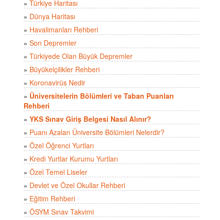
»
Türkiye Haritası
»
Dünya Haritası
»
Havalimanları Rehberi
»
Son Depremler
»
Türkiyede Olan Büyük Depremler
»
Büyükelçilikler Rehberi
»
Koronavirüs Nedir
»
Üniversitelerin Bölümleri ve Taban Puanları
Rehberi
»
YKS Sınav Giriş Belgesi Nasıl Alınır?
»
Puanı Azalan Üniversite Bölümleri Nelerdir?
»
Özel Öğrenci Yurtları
»
Kredi Yurtlar Kurumu Yurtları
»
Özel Temel Liseler
»
Devlet ve Özel Okullar Rehberi
»
Eğitim Rehberi
»
ÖSYM Sınav Takvimi