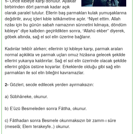
1-
Önce kıbleye karşı dönülür. Ayaklar
birbirinden dört parmak kadar açık
olarak paralel tutulur. Ellerin baş parmakları kulak yumuşaklarına
değdirilir, avuç içleri kıble istikâmetine açılır. “Niyet ettim. Allah
rızâsı için bu günün sabah namazının sünnetini kılmaya, döndüm
kıbleye” diye kalbden geçirildikten sonra, “Allahü ekber” diyerek,
göbek altında, sağ el sol elin üzerine bağlanır.
Kadınlar tekbîr alırken; ellerinin içi kıbleye karşı, parmak araları
normal açıklıkta ve parmak uçları omuz hizâsına gelecek şekilde
ellerini yukarıya kaldırırlar. Sağ el sol elin üzerinde olacak şekilde
ellerini göğüs üstüne koyarlar. Erkeklerde olduğu gibi sağ elin
parmakları ile sol elin bileğini kavramazlar.
2-
Gözleri, secde edilecek yerden ayırmaksızın:
a) Sübhâneke, okunur.
b) E’ûzü Besmeleden sonra Fâtiha, okunur.
c) Fâtihadan sonra Besmele okunmaksızın bir zamm-ı sûre
(meselâ; Elem terakeyfe..) okunur.