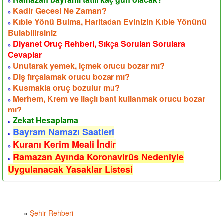
»
Kadir Gecesi Ne Zaman?
»
Kıble Yönü Bulma, Haritadan Evinizin Kıble Yönünü
»
Bulabilirsiniz
Diyanet Oruç Rehberi, Sıkça Sorulan Sorulara
»
Cevaplar
Unutarak yemek, içmek orucu bozar mı?
»
Diş fırçalamak orucu bozar mı?
»
Kusmakla oruç bozulur mu?
»
Merhem, Krem ve ilaçlı bant kullanmak orucu bozar
»
mı?
Zekat Hesaplama
»
Bayram Namazı Saatleri
»
Kuranı Kerim Meali İndir
»
Ramazan Ayında Koronavirüs Nedeniyle
»
Uygulanacak Yasaklar Listesi
»
Şehir Rehberi