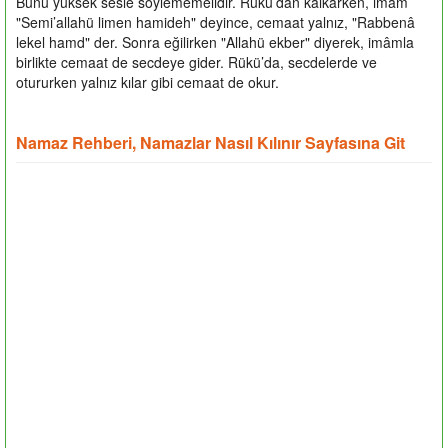
Bunu yüksek sesle söylememelidir. Rükü’dan kalkarken, imâm
"Semi’allahü limen hamideh" deyince, cemaat yalnız, "Rabbenâ
lekel hamd" der. Sonra eğilirken "Allahü ekber" diyerek, imâmla
birlikte cemaat de secdeye gider. Rükü’da, secdelerde ve
otururken yalnız kılar gibi cemaat de okur.
Namaz Rehberi, Namazlar Nasıl Kılınır Sayfasına Git