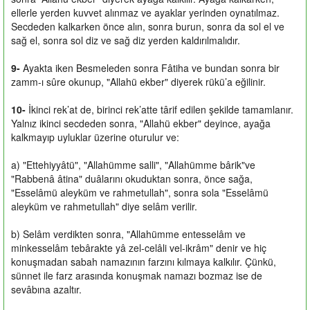
ellerle yerden kuvvet alınmaz ve ayaklar yerinden oynatılmaz.
Secdeden kalkarken önce alın, sonra burun, sonra da sol el ve
sağ el, sonra sol diz ve sağ diz yerden kaldırılmalıdır.
9-
Ayakta iken Besmeleden sonra Fâtiha ve bundan sonra bir
zamm-ı sûre okunup, "Allahü ekber" diyerek rükü’a eğilinir.
10-
İkinci rek’at de, birinci rek’atte târif edilen şekilde tamamlanır.
Yalnız ikinci secdeden sonra, "Allahü ekber" deyince, ayağa
kalkmayıp uyluklar üzerine oturulur ve:
a) "Ettehiyyâtü", "Allahümme salli", "Allahümme bârik"ve
"Rabbenâ âtina" duâlarını okuduktan sonra, önce sağa,
"Esselâmü aleyküm ve rahmetullah", sonra sola "Esselâmü
aleyküm ve rahmetullah" diye selâm verilir.
b) Selâm verdikten sonra, "Allahümme entesselâm ve
minkesselâm tebârakte yâ zel-celâli vel-ikrâm" denir ve hiç
konuşmadan sabah namazının farzını kılmaya kalkılır. Çünkü,
sünnet ile farz arasında konuşmak namazı bozmaz ise de
sevâbına azaltır.