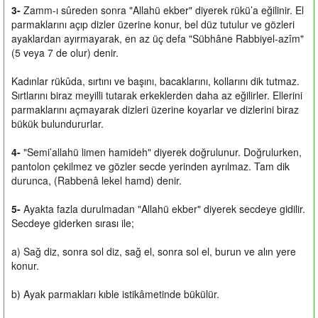
3-
Zamm-ı sûreden sonra "Allahü ekber" diyerek rükü’a eğilinir. El
parmaklarını açıp dizler üzerine konur, bel düz tutulur ve gözleri
ayaklardan ayırmayarak, en az üç defa "Sübhâne Rabbiyel-azîm"
(5 veya 7 de olur) denir.
Kadınlar rükûda, sırtını ve başını, bacaklarını, kollarını dik tutmaz.
Sırtlarını biraz meyilli tutarak erkeklerden daha az eğilirler. Ellerini
parmaklarını açmayarak dizleri üzerine koyarlar ve dizlerini biraz
bükük bulundururlar.
4-
"Semi’allahü limen hamideh" diyerek doğrulunur. Doğrulurken,
pantolon çekilmez ve gözler secde yerinden ayrılmaz. Tam dik
durunca, (Rabbenâ lekel hamd) denir.
5-
Ayakta fazla durulmadan "Allahü ekber" diyerek secdeye gidilir.
Secdeye giderken sırası ile;
a) Sağ diz, sonra sol diz, sağ el, sonra sol el, burun ve alın yere
konur.
b) Ayak parmakları kıble istikâmetinde bükülür.