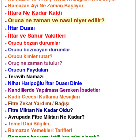
Ramazan Ayı Ne Zaman Başlıyor
»
İftara Ne Kadar Kaldı
»
Oruca ne zaman ve nasıl niyet edilir?
»
İftar Duası
»
İftar ve Sahur Vakitleri
»
Orucu bozan durumlar
»
Orucu bozmayan durumlar
»
Orucu kimler tutar?
»
Oruç ne zaman tutulur?
»
Orucun Faydaları
»
Teravih Namazı
»
Nihat Hatipoğlu İftar Duası Dinle
»
Kandillerde Yapılması Gereken İbadetler
»
Kadir Gecesi Kutlama Mesajları
»
Fitre Zekat Yardımı / Bağışı
»
Fitre Miktarı Ne Kadar Oldu?
»
Avrupada Fitre Miktarı Ne Kadar?
»
Temel Dini Bilgiler
»
Ramazan Yemekleri Tarifleri
»
Ramazan bayramı tatili kaç gün olacak?