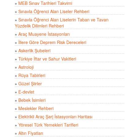
»
MEB Sınav Tarihleri Takvimi
»
Sınavla Öğrenci Alan Liseler Rehberi
»
Sınavla Öğrenci Alan Liselerin Taban ve Tavan
Yüzdelik Dilimleri Rehberi
»
Araç Muayene İstasyonları
»
İllere Göre Deprem Risk Dereceleri
»
Askerlik Şubeleri
»
Türkiye İftar ve Sahur Vakitleri
»
Astroloji
»
Rüya Tabirleri
»
Güzel Şiirler
»
E-devlet
»
Bebek İsimleri
»
Meslekler Rehberi
»
Elektrikli Araç Şarj İstasyonları Haritası
»
Yöresel Türk Yemekleri Tarifleri
»
Altın Fiyatları