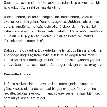
Sabah namazının sünneti ile farzı arasında kılınış bakımından bir
fark yoktur. Aynı şekilde farz da kılınır.
Bundan sonra, üç kere "Estagfirullah" denir, sonra, "Âyet-el-kürsî"
okunur ve tesbih çekilir. Yani, otuzüç defa, Sübhânellah, otuzüç
defa Elhamdülillah, otuzüç defa Allahü ekber denir. Sonra, Lâ
ilâhe illallahü vahdehu lâ şerîkeleh, lehülmülkü ve lehül hamdü ve
hüve alâ külli şey'in kadîr, denir. Bunları sessizce okumalıdır.
Yüksek sesle okumak bid’attır.
Daha sonra duâ edilir. Duâ ederken, eller göğüs hizâsına kaldırılır.
Eller göğe doğru açılarak avuçların içi yüze doğru biraz meyilli
tutulur ve iki elin arası açık bulundurlur. Dirsekler yanlara yapışık
olmaz. Sabah namazını tablo hâlinde görmek için burayı tıklayınız.
Cemaatle kılarken
İmâmla birlikte kılarken, ayakta iken imâm içinden okusa da,
yüksek sesle okusa da, cemaat bir şey okumaz. Yalnız, birinci
rek'atte, Sübhâneke okur. İmâm, yüksek sesle Fâtihayı bitirince,
cemaat yavaşça "âmîn" der.