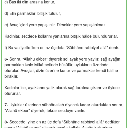
c) Baş iki elin arasına konur,
d) Elin parmakları bitişik tutulur,
e) Avuç içleri yere yapıştırılır. Dirsekler yere yapıştırılmaz.
Kadınlar, secdede kollarını yanlarına bitişik hâlde bulundururlar.
f) Bu vaziyette iken en az üç defa "Sübhâne rabbiyel-a’lâ" denir.
6-
Sonra, “Allahü ekber” diyerek sol ayak yere yayılır, sağ ayağın
parmakları kıble istikâmetinde bükülür, uylukların üzerinde
oturulur. Avuçlar, dizin üzerine konur ve parmaklar kendi hâline
bırakılır.
Kadınlar ise, ayaklarını yatık olarak sağ tarafına çıkarır ve öylece
otururlar.
7-
Uyluklar üzerinde sübhânallah diyecek kadar oturduktan sonra,
"Allahü ekber" diyerek, tekrar secdeye varılır.
8-
Secdede, yine en az üç defa "Sübhâne rabbiyel a’lâ" dedikten
sonra “Allahü ekber” diyerek ayağa kalkılır. Ayağa kalkarken,