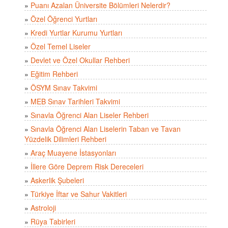
»
Puanı Azalan Üniversite Bölümleri Nelerdir?
»
Özel Öğrenci Yurtları
»
Kredi Yurtlar Kurumu Yurtları
»
Özel Temel Liseler
»
Devlet ve Özel Okullar Rehberi
»
Eğitim Rehberi
»
ÖSYM Sınav Takvimi
»
MEB Sınav Tarihleri Takvimi
»
Sınavla Öğrenci Alan Liseler Rehberi
»
Sınavla Öğrenci Alan Liselerin Taban ve Tavan
Yüzdelik Dilimleri Rehberi
»
Araç Muayene İstasyonları
»
İllere Göre Deprem Risk Dereceleri
»
Askerlik Şubeleri
»
Türkiye İftar ve Sahur Vakitleri
»
Astroloji
»
Rüya Tabirleri