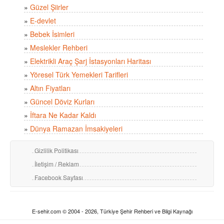
»
Güzel Şiirler
»
E-devlet
»
Bebek İsimleri
»
Meslekler Rehberi
»
Elektrikli Araç Şarj İstasyonları Haritası
»
Yöresel Türk Yemekleri Tarifleri
»
Altın Fiyatları
»
Güncel Döviz Kurları
»
İftara Ne Kadar Kaldı
»
Dünya Ramazan İmsakiyeleri
Gizlilik Politikası
İletişim / Reklam
Facebook Sayfası
E-sehir.com © 2004 - 2026, Türkiye Şehir Rehberi ve Bilgi Kaynağı