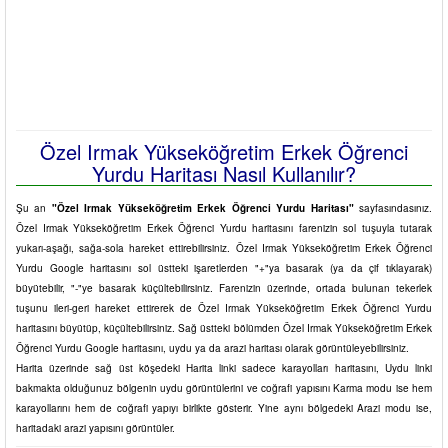
Özel Irmak Yükseköğretim Erkek Öğrenci
Yurdu Haritası Nasıl Kullanılır?
Şu an
"Özel Irmak Yükseköğretim Erkek Öğrenci Yurdu Haritası"
sayfasındasınız.
Özel Irmak Yükseköğretim Erkek Öğrenci Yurdu haritasını farenizin sol tuşuyla tutarak
yukarı-aşağı, sağa-sola hareket ettirebilirsiniz. Özel Irmak Yükseköğretim Erkek Öğrenci
Yurdu Google haritasını sol üstteki işaretlerden "+"ya basarak (ya da çif tıklayarak)
büyütebilir, "-"ye basarak küçültebilirsiniz. Farenizin üzerinde, ortada bulunan tekerlek
tuşunu ileri-geri hareket ettirerek de Özel Irmak Yükseköğretim Erkek Öğrenci Yurdu
haritasını büyütüp, küçültebilirsiniz. Sağ üstteki bölümden Özel Irmak Yükseköğretim Erkek
Öğrenci Yurdu Google haritasını, uydu ya da arazi haritası olarak görüntüleyebilirsiniz.
Harita üzerinde sağ üst köşedeki Harita linki sadece karayolları haritasını, Uydu linki
bakmakta olduğunuz bölgenin uydu görüntülerini ve coğrafi yapısını Karma modu ise hem
karayollarını hem de coğrafi yapıyı birlikte gösterir. Yine aynı bölgedeki Arazi modu ise,
haritadaki arazi yapısını görüntüler.