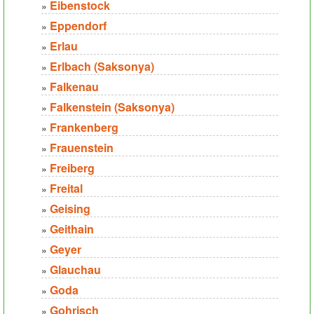
Eibenstock
»
Eppendorf
»
Erlau
»
Erlbach (Saksonya)
»
Falkenau
»
Falkenstein (Saksonya)
»
Frankenberg
»
Frauenstein
»
Freiberg
»
Freital
»
Geising
»
Geithain
»
Geyer
»
Glauchau
»
Goda
»
Gohrisch
»