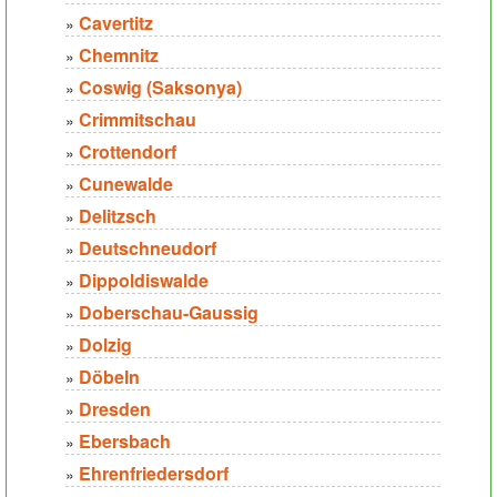
Cavertitz
»
Chemnitz
»
Coswig (Saksonya)
»
Crimmitschau
»
Crottendorf
»
Cunewalde
»
Delitzsch
»
Deutschneudorf
»
Dippoldiswalde
»
Doberschau-Gaussig
»
Dolzig
»
Döbeln
»
Dresden
»
Ebersbach
»
Ehrenfriedersdorf
»