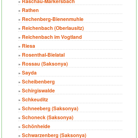
Raschau-Markersbach
»
Rathen
»
Rechenberg-Bienenmuhle
»
Reichenbach (Oberlausitz)
»
Reichenbach im Vogtland
»
Riesa
»
Rosenthal-Bielatal
»
Rossau (Saksonya)
»
Sayda
»
Scheibenberg
»
Schirgiswalde
»
Schkeuditz
»
Schneeberg (Saksonya)
»
Schoneck (Saksonya)
»
Schönheide
»
Schwarzenberg (Saksonya)
»