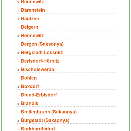
Bannewitz
»
Barenstein
»
Bautzen
»
Belgern
»
Bennewitz
»
Bergen (Saksonya)
»
Bergstadt Lossnitz
»
Bertsdorf-Hörnitz
»
Bischofswerda
»
Bohlen
»
Boxdorf
»
Brand-Erbisdorf
»
Brandis
»
Breitenbrunn (Saksonya)
»
Burgstadt (Saksonya)
»
Burkhardtsdorf
»