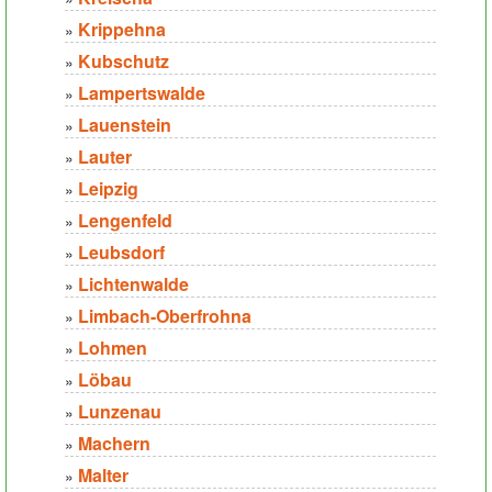
Krippehna
»
Kubschutz
»
Lampertswalde
»
Lauenstein
»
Lauter
»
Leipzig
»
Lengenfeld
»
Leubsdorf
»
Lichtenwalde
»
Limbach-Oberfrohna
»
Lohmen
»
Löbau
»
Lunzenau
»
Machern
»
Malter
»