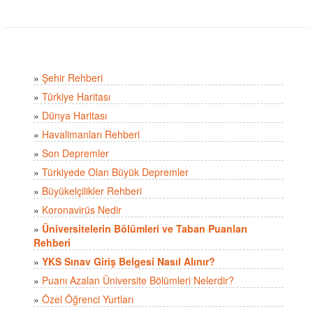
»
Şehir Rehberi
»
Türkiye Haritası
»
Dünya Haritası
»
Havalimanları Rehberi
»
Son Depremler
»
Türkiyede Olan Büyük Depremler
»
Büyükelçilikler Rehberi
»
Koronavirüs Nedir
»
Üniversitelerin Bölümleri ve Taban Puanları
Rehberi
»
YKS Sınav Giriş Belgesi Nasıl Alınır?
»
Puanı Azalan Üniversite Bölümleri Nelerdir?
»
Özel Öğrenci Yurtları