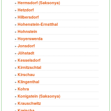
Hermsdorf (Saksonya)
»
Hetzdorf
»
Hilbersdorf
»
Hohenstein-Ernstthal
»
Hohnstein
»
Hoyerswerda
»
Jonsdorf
»
Jöhstadt
»
Kesselsdorf
»
Kirnitzschtal
»
Kirschau
»
Klingenthal
»
Kohra
»
Konigstein (Saksonya)
»
Krauschwitz
»
Kreischa
»