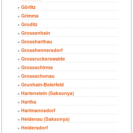
Görlitz
»
Grimma
»
Groditz
»
Grossenhain
»
Grossharthau
»
Grosshennersdorf
»
Grossruckerswalde
»
Grossschirma
»
Grossschonau
»
Grunhain-Beierfeld
»
Hartenstein (Saksonya)
»
Hartha
»
Hartmannsdorf
»
Heidenau (Saksonya)
»
Heidersdorf
»