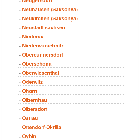
Neugersdorf
»
Neuhausen (Saksonya)
»
Neukirchen (Saksonya)
»
Neustadt sachsen
»
Niederau
»
Niederwurschnitz
»
Obercunnersdorf
»
Oberschona
»
Oberwiesenthal
»
Oderwitz
»
Ohorn
»
Olbernhau
»
Olbersdorf
»
Ostrau
»
Ottendorf-Okrilla
»
Oybin
»