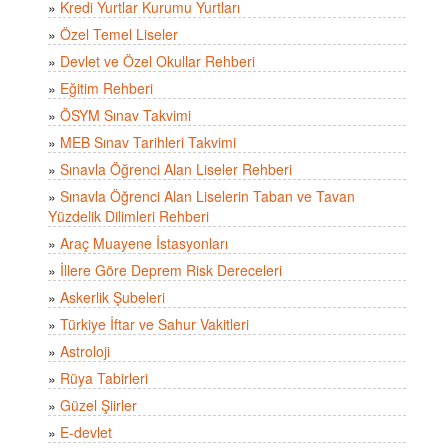
»
Kredi Yurtlar Kurumu Yurtları
»
Özel Temel Liseler
»
Devlet ve Özel Okullar Rehberi
»
Eğitim Rehberi
»
ÖSYM Sınav Takvimi
»
MEB Sınav Tarihleri Takvimi
»
Sınavla Öğrenci Alan Liseler Rehberi
»
Sınavla Öğrenci Alan Liselerin Taban ve Tavan
Yüzdelik Dilimleri Rehberi
»
Araç Muayene İstasyonları
»
İllere Göre Deprem Risk Dereceleri
»
Askerlik Şubeleri
»
Türkiye İftar ve Sahur Vakitleri
»
Astroloji
»
Rüya Tabirleri
»
Güzel Şiirler
»
E-devlet