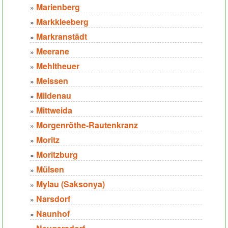
Marienberg
»
Markkleeberg
»
Markranstädt
»
Meerane
»
Mehltheuer
»
Meissen
»
Mildenau
»
Mittweida
»
Morgenröthe-Rautenkranz
»
Moritz
»
Moritzburg
»
Mülsen
»
Mylau (Saksonya)
»
Narsdorf
»
Naunhof
»