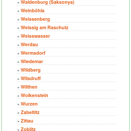
Waldenburg (Saksonya)
»
Weinböhla
»
Weissenberg
»
Weissig am Raschutz
»
Weisswasser
»
Werdau
»
Wermsdorf
»
Wiedemar
»
Wildberg
»
Wilsdruff
»
Wilthen
»
Wolkenstein
»
Wurzen
»
Zabeltitz
»
Zittau
»
Zoblitz
»