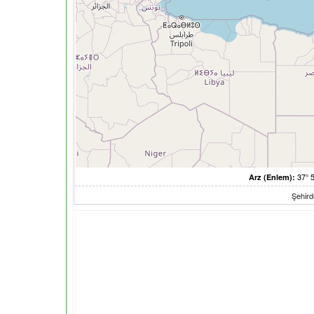
37° 5
Arz (Enlem):
Şehir