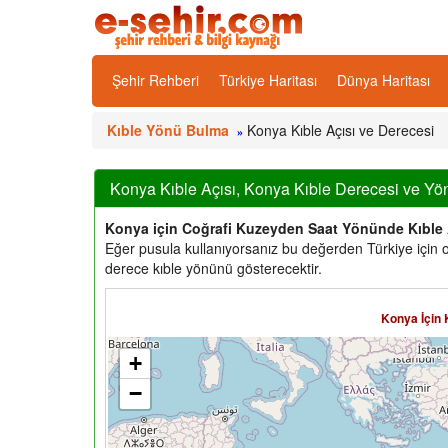
Şehir Rehberi
Türkiye Haritası
Dünya Haritası
Kıble Yönü Bulma
Konya Kıble Açısı ve Derecesi
»
Konya Kıble Açısı, Konya Kıble Derecesi ve Yö
Konya için Coğrafi Kuzeyden Saat Yönünde Kıble
Eğer pusula kullanıyorsanız bu değerden Türkiye için o
derece kıble yönünü gösterecektir.
Konya İçin 
+
−