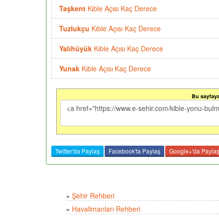
Taşkent
Kıble Açısı Kaç Derece
Tuzlukçu
Kıble Açısı Kaç Derece
Yalıhüyük
Kıble Açısı Kaç Derece
Yunak
Kıble Açısı Kaç Derece
Bu sayfaya 
Twitter'da Paylaş
Facebook'ta Paylaş
Google+'da Payla
»
Şehir Rehberi
»
Havalimanları Rehberi