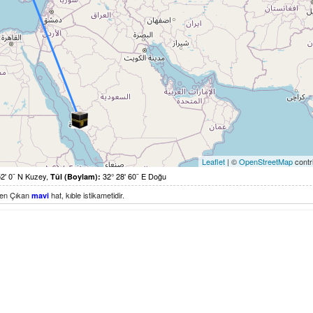
Leaflet
| ©
OpenStreetMap
contr
2' 0¨ N Kuzey,
32° 28' 60¨ E Doğu
Tûl (Boylam):
den Çıkan
hat, kıble istikametidir.
mavi