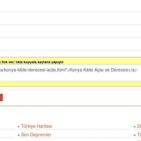
link ver; tıkla kopyala sayfana yapıştır
ş
»
Türkiye Haritası
»
D
»
Son Depremler
»
T