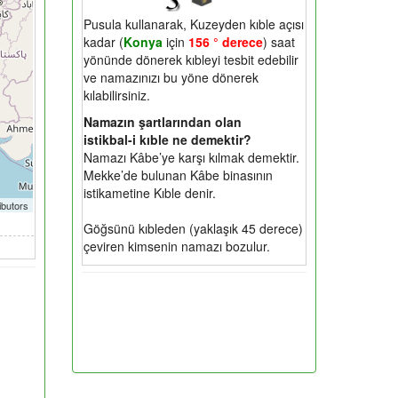
Pusula kullanarak, Kuzeyden kıble açısı
kadar (
Konya
için
156 ° derece
) saat
yönünde dönerek kıbleyi tesbit edebilir
ve namazınızı bu yöne dönerek
kılabilirsiniz.
Namazın şartlarından olan
istikbal-i kıble ne demektir?
Namazı Kâbe’ye karşı kılmak demektir.
Mekke’de bulunan Kâbe binasının
istikametine Kıble denir.
ibutors
Göğsünü kıbleden (yaklaşık 45 derece)
çeviren kimsenin namazı bozulur.