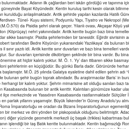
arı bulunmaktadır. Adanın ilk çağlardan beri iskân gördüğü ve tapınma iç
. güneyinde Bayat Köyündedir. Kentin kuruluş tarihi kesin olarak bilin
an kurulduğu anlaşılmaktadır. Antik şehirde yapılan kazılarda Hatıllı G
Merdiven- Tünel- Kuyu sistemi, Podyumlu Yapı, Tiyatro ve Nekropol (Mezar
(M.Ö.570) da Pisidia şehri olarak geçer. Yılanlı ovası, Akçaşar Köyü yak
n (Köprüçay) nehri yakınındadır. Antik kentte bugün bazı bina temeller
adar sikke basmıştır. Pisidia şehirlerinden bir tanesidir. Eğirdir sivrisini
Robert tarafından Bedre Köyünün yukarısındaki Yazılıkaya’ da bulunan bir sı
is il sınır yazıtı idi. Antik kentte sınır duvarları ve bazı bina temelleri v
tur. Sur duvarları içerisinde dikdörtgen şeklinde bir bina vardır. Bu bina b
önemine ait hiçbir kalıntı yoktur. M. Ö. 1. Yy’ dan itibaren sikke basma
loni şehirlerinin en küçüğüdür. Bu günkü Barla dadır. Görünürde herhangi 
başlamıştır. M.Ö. 25 yılında Galatya eyaletine dahil edilen şehrin adı “C
e bulunan şehir bugün toprak altındadır. Bu araştırmacılar Baris’ in bu
 herhangi bir kalıntı yoktur. Şehrin mimarisine ait olduğu sanılan bazı t
n Kasabasında bulunan bir antik kenttir. Kalıntıları günümüze kadar ula
t ilçe merkezinde ve Yassıören Kasabasında rastlanmaktadır Sütçüler İlç
en parlak yıllarını yaşamıştır. Büyük İskender’in Güney Anadolu'yu al
, Roma İmparatorluğu ve oradan da Bizans İmparatorluğunun egemenliğin
en bir merkez ve dini yönden bir piskoposluk olduğunu belirtmiştir. Adad
on) diğer yüzünde geometrik merkezli üç başak (trikles) kabartması bu
nın işlendiği bir taş Batık kentte bulunmaktadır. Kentin bağımsızlığı Roma