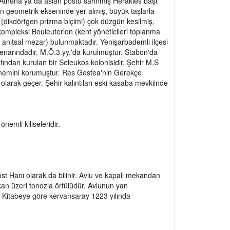
 Athena ya da aslan postu sarınmış Herakles başı
nın geometrik ekseninde yer almış, büyük taşlarla
l (dikdörtgen prizma biçimi) çok düzgün kesilmiş,
 kompleksi Bouleuterion (kent yöneticileri toplanma
 anıtsal mezar) bulunmaktadır. Yenişarbademli ilçesi
 kenarındadır. M.Ö.3.yy.'da kurulmuştur. Stabon'da
afından kurulan bir Seleukos kolonisidir. Şehir M.S
önemini korumuştur. Res Gestea'nin Gerekçe
olarak geçer. Şehir kalıntıları eski kasaba mevkiinde
nemli kiliseleridir.
ost Hanı olarak da bilinir. Avlu ve kapalı mekandan
ekan üzeri tonozla örtülüdür. Avlunun yan
r. Kitabeye göre kervansaray 1223 yılında