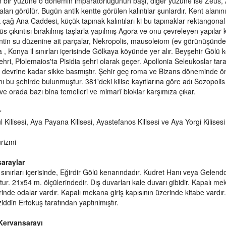
n bir yüzüne o dönemin imparatorluğunun başı, diğer yüzüne ise Zeus,
ları görülür. Bugün antik kentte görülen kalıntılar şunlardır. Kent alanı
lk çağ Ana Caddesi, küçük tapınak kalıntıları ki bu tapınaklar rektangona
üs çıkıntısı bırakılmış taşlarla yapılmış Agora ve onu çevreleyen yapılar
entin su düzenine ait parçalar, Nekropolis, mausoleiom (ev görünüşünde
 , Konya il sınırları içerisinde Gölkaya köyünde yer alır. Beyşehir Gölü
ehri, Plolemaios'ta Pisidia şehri olarak geçer. Apollonia Seleukoslar tar
 devrine kadar sikke basmıştır. Şehir geç roma ve Bizans döneminde 
 bu şehirde bulunmuştur. 381'deki kilise kayıtlarına göre adı Sozopolis 
ve orada bazı bina temelleri ve mimarî bloklar karşımıza çıkar.
r
 Kilisesi, Aya Payana Kilisesi, Ayastefanos Kilisesi ve Aya Yorgi Kilisesi ö
rizmi
araylar
 sınırları içerisinde, Eğirdir Gölü kenarındadır. Kudret Hanı veya Gelend
ur. 21x54 m. ölçülerindedir. Dış duvarları kale duvarı gibidir. Kapalı m
inde odalar vardır. Kapalı mekana giriş kapısının üzerinde kitabe vardı
ddin Ertokuş tarafından yaptırılmıştır.
 Kervansarayı