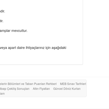
dir.
ir.
kamplar mevcuttur.
veya apart daire ihtiyaçlarınız için aşağıdaki
elerin Bölümleri ve Taban Puanları Rehberi
MEB Sınav Tarihleri
lbaşı Çekiliş Sonuçları
Altın Fiyatları
Güncel Döviz Kurları
klam