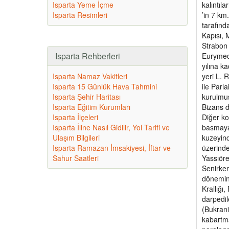
Isparta Yeme İçme
kalıntıl
Isparta Resimleri
’in 7 km
tarafınd
Kapısı, 
Strabon 
Isparta Rehberleri
Eurymedo
yılına k
Isparta Namaz Vakitleri
yeri L. 
Isparta 15 Günlük Hava Tahmini
ile Parla
Isparta Şehir Haritası
kurulmuş
Isparta Eğitim Kurumları
Bizans d
Isparta İlçeleri
Diğer ko
Isparta İline Nasıl Gidilir, Yol Tarifi ve
basmaya 
Ulaşım Bilgileri
kuzeyind
Isparta Ramazan İmsakiyesi, İftar ve
üzerinde
Sahur Saatleri
Yassıöre
Senirken
dönemin 
Krallığı
darpedil
(Bukrani
kabartma