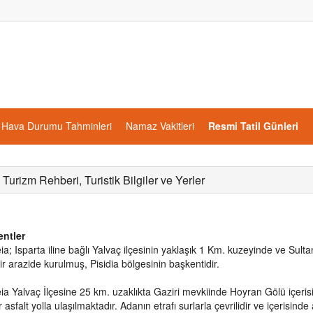
Hava Durumu Tahminleri
Namaz Vakitleri
Resmi Tatil Günleri
 Turizm Rehberi, Turistik Bilgiler ve Yerler
entler
ia; Isparta iline bağlı Yalvaç ilçesinin yaklaşık 1 Km. kuzeyinde ve Su
bir arazide kurulmuş, Pisidia bölgesinin başkentidir.
ia Yalvaç İlçesine 25 km. uzaklıkta Gaziri mevkiinde Hoyran Gölü içeri
 asfalt yolla ulaşılmaktadır. Adanın etrafı surlarla çevrilidir ve içerisind