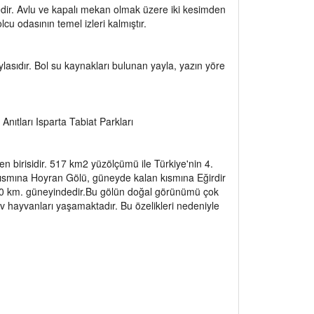
edir. Avlu ve kapalı mekan olmak üzere iki kesimden
u odasının temel izleri kalmıştır.
asıdır. Bol su kaynakları bulunan yayla, yazın yöre
nıtları Isparta Tabiat Parkları
en birisidir. 517 km2 yüzölçümü ile Türkiye'nin 4.
kısmına Hoyran Gölü, güneyde kalan kısmına Eğirdir
in 30 km. güneyindedir.Bu gölün doğal görünümü çok
 av hayvanları yaşamaktadır. Bu özelikleri nedeniyle