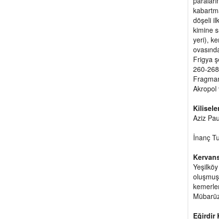
paraları
kabartma
döşeli i
kimine s
yeri), k
ovasında
Frigya ş
260-268
Fragmanı
Akropol 
Kilisele
Aziz Paul
İnanç Tu
Kervans
Yeşilköy
oluşmuşt
kemerler
Mübarüzi
Eğirdir