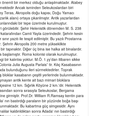
in önemli bir merkez olduğu anlaşılmaktadır. Atabey
memektedir Ancak isminden Seleukoslardan biri
üney Teras, Akropolis doğu kapısı, Doğu Yamacı
lık alanı) ortaya çıkarılmıştır. Antik yazarlardan
ınlarındaki bir tepe üzerinde kurulmuştur.
i görülebilir. Şehir Helenistik dönemden M. S. 238
n arkatarafından Camii Yayla üzerindedir. Şehrin kesin
nır yazıtı ile tespit edilmiştir. Bu yazılı Prostanna
ardır. Şehrin Akropolis 200 metre yükseklikte
ir tapınaktır. Diğer üç bina ise halka ait binalardır.
ya başlamıştır. Roma kolonisi olarak kurulmuştur.
bir kalıntısı yoktur. M.Ö. 1.yy’dan itibaren sikke
olonia Julia Augusta Parlais” tir. Kılıç Kasabasının
rada bulunduğunu ileri sürmektedirler. Toprak
aş bloklar kasabanın çeşitli yerlerinde bulunmaktadır.
şmayan antik kente ait bazı mimari bloklara
esine 12 km. Sığırlık Köyüne 2 km.'dir. Helenistik
masından sonra sırasıyla Seleukoslar, Bergama
e girmiştir. Prof.Dr. William R.Ramsay kentin para
a' nın bastırdığı paraların bir yüzünde boğa başı
lunmaktadır. Bu kabartma güç simgesidir. Aynı
lılar kaldırıldıktan sonra Adada' nın bastırdığı