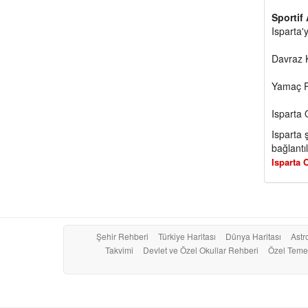
Sportif 
Isparta'
Davraz K
Yamaç Pa
Isparta
Isparta 
bağlantıl
Isparta O
Şehir Rehberi
Türkiye Haritası
Dünya Haritası
Astro
Takvimi
Devlet ve Özel Okullar Rehberi
Özel Temel