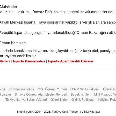
Aktiviteler
ya 25 km uzaklıktaki Davraz Dağı bölgenin önemli kayak merkezlerinden
ayak Merkezi Isparta, Hava sporlarının yapıldığı elverişli alanlara sahipt
raşütü Isparta'da gençlerin yararlanabileceği Orman Bakanlığına ait 
 Orman Kampları
şehrinde konaklama ihtiyacınızı karşılayabileceğiniz farklı otel, pansiyon 
arı ziyaret edebilirsiniz.
|
|
telleri
Isparta Pansiyonları
Isparta Apart Kiralık Daireler
loji
Koronavirüs Nedir
Özel Öğrenci Yurtları
ÖSYM Sınav Takvimi
Üniversit
 Liseler
Sınavla Öğrenci Alan Liseler Rehberi
Bebek İsimleri
Milli Piyango Yı
Türkiye İftar ve Sahur Vakitleri
Güzel Şiirler
Gizlilik Politikası
İletişim / Re
E-sehir.com © 2004 - 2026, Türkiye Şehir Rehberi ve Bilgi Kaynağı