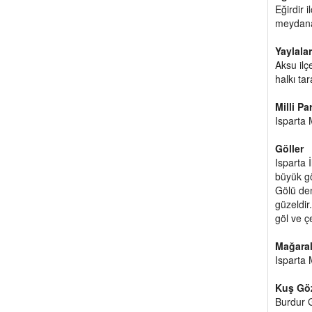
Eğirdir 
meydana 
Yaylalar
Aksu ilç
halkı ta
Milli Pa
Isparta 
Göller
Isparta 
büyük gö
Gölü den
güzeldir
göl ve ç
Mağaral
Isparta 
Kuş Göz
Burdur G