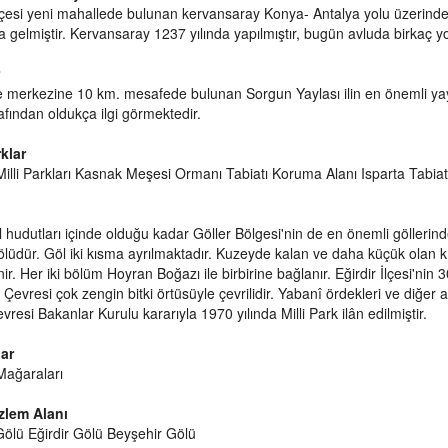
ilçesi yeni mahallede bulunan kervansaray Konya- Antalya yolu üzerind
gelmiştir. Kervansaray 1237 yılında yapılmıştır, bugün avluda birkaç yolc
e merkezine 10 km. mesafede bulunan Sorgun Yaylası ilin en önemli yayl
rafından oldukça ilgi görmektedir.
rklar
Milli Parkları Kasnak Meşesi Ormanı Tabiatı Koruma Alanı Isparta Tabiat A
İl hudutları içinde olduğu kadar Göller Bölgesi'nin de en önemli göllerind
lüdür. Göl iki kısma ayrılmaktadır. Kuzeyde kalan ve daha küçük olan 
ir. Her iki bölüm Hoyran Boğazı ile birbirine bağlanır. Eğirdir İlçesi'n
. Çevresi çok zengin bitki örtüsüyle çevrilidir. Yabanî ördekleri ve diğer
evresi Bakanlar Kurulu kararıyla 1970 yılında Milli Park ilân edilmiştir.
ar
Mağaraları
lem Alanı
ölü Eğirdir Gölü Beyşehir Gölü