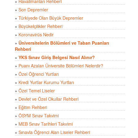
»
Havalimanları Rehberi
»
Son Depremler
»
Türkiyede Olan Büyük Depremler
»
Büyükelçilikler Rehberi
»
Koronavirüs Nedir
»
Üniversitelerin Bölümleri ve Taban Puanları
Rehberi
»
YKS Sınav Giriş Belgesi Nasıl Alınır?
»
Puanı Azalan Üniversite Bölümleri Nelerdir?
»
Özel Öğrenci Yurtları
»
Kredi Yurtlar Kurumu Yurtları
»
Özel Temel Liseler
»
Devlet ve Özel Okullar Rehberi
»
Eğitim Rehberi
»
ÖSYM Sınav Takvimi
»
MEB Sınav Tarihleri Takvimi
»
Sınavla Öğrenci Alan Liseler Rehberi