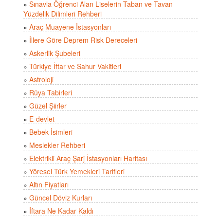
»
Sınavla Öğrenci Alan Liselerin Taban ve Tavan
Yüzdelik Dilimleri Rehberi
»
Araç Muayene İstasyonları
»
İllere Göre Deprem Risk Dereceleri
»
Askerlik Şubeleri
»
Türkiye İftar ve Sahur Vakitleri
»
Astroloji
»
Rüya Tabirleri
»
Güzel Şiirler
»
E-devlet
»
Bebek İsimleri
»
Meslekler Rehberi
»
Elektrikli Araç Şarj İstasyonları Haritası
»
Yöresel Türk Yemekleri Tarifleri
»
Altın Fiyatları
»
Güncel Döviz Kurları
»
İftara Ne Kadar Kaldı