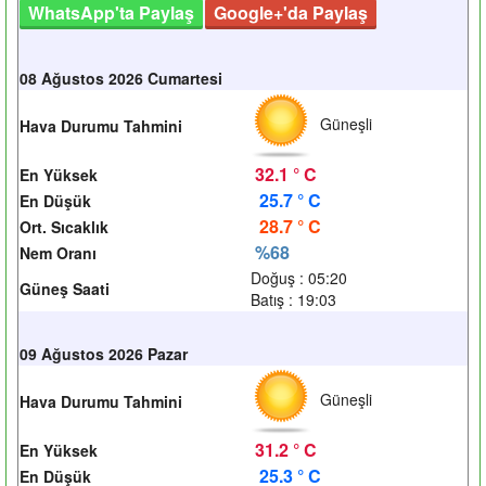
WhatsApp'ta Paylaş
Google+'da Paylaş
08 Ağustos 2026 Cumartesi
Güneşli
Hava Durumu Tahmini
32.1 ° C
En Yüksek
25.7 ° C
En Düşük
28.7 ° C
Ort. Sıcaklık
%68
Nem Oranı
Doğuş : 05:20
Güneş Saati
Batış : 19:03
09 Ağustos 2026 Pazar
Güneşli
Hava Durumu Tahmini
31.2 ° C
En Yüksek
25.3 ° C
En Düşük