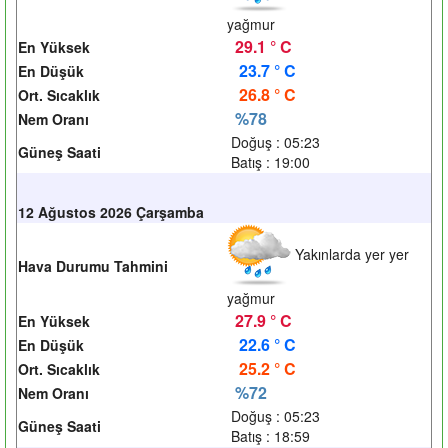
yağmur
29.1 ° C
En Yüksek
23.7 ° C
En Düşük
26.8 ° C
Ort. Sıcaklık
%78
Nem Oranı
Doğuş : 05:23
Güneş Saati
Batış : 19:00
12 Ağustos 2026 Çarşamba
Yakınlarda yer yer
Hava Durumu Tahmini
yağmur
27.9 ° C
En Yüksek
22.6 ° C
En Düşük
25.2 ° C
Ort. Sıcaklık
%72
Nem Oranı
Doğuş : 05:23
Güneş Saati
Batış : 18:59