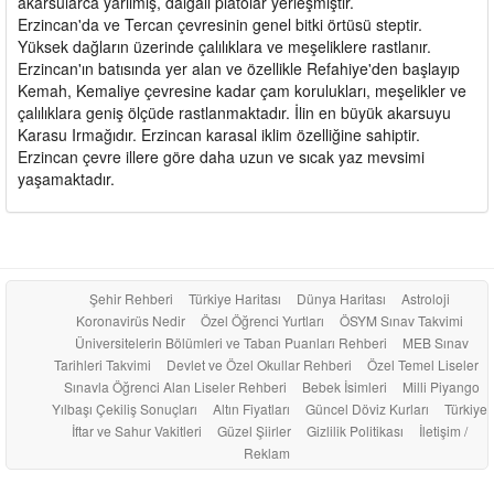
akarsularca yarılmış, dalgalı platolar yerleşmiştir.
Erzincan'da ve Tercan çevresinin genel bitki örtüsü steptir.
Yüksek dağların üzerinde çalılıklara ve meşeliklere rastlanır.
Erzincan'ın batısında yer alan ve özellikle Refahiye'den başlayıp
Kemah, Kemaliye çevresine kadar çam korulukları, meşelikler ve
çalılıklara geniş ölçüde rastlanmaktadır. İlin en büyük akarsuyu
Karasu Irmağıdır. Erzincan karasal iklim özelliğine sahiptir.
Erzincan çevre illere göre daha uzun ve sıcak yaz mevsimi
yaşamaktadır.
Şehir Rehberi
Türkiye Haritası
Dünya Haritası
Astroloji
Koronavirüs Nedir
Özel Öğrenci Yurtları
ÖSYM Sınav Takvimi
Üniversitelerin Bölümleri ve Taban Puanları Rehberi
MEB Sınav
Tarihleri Takvimi
Devlet ve Özel Okullar Rehberi
Özel Temel Liseler
Sınavla Öğrenci Alan Liseler Rehberi
Bebek İsimleri
Milli Piyango
Yılbaşı Çekiliş Sonuçları
Altın Fiyatları
Güncel Döviz Kurları
Türkiye
İftar ve Sahur Vakitleri
Güzel Şiirler
Gizlilik Politikası
İletişim /
Reklam