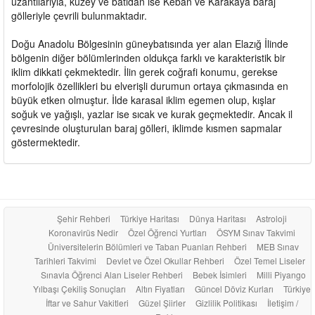
uzantılarıyla, kuzey ve batıdan ise Keban ve Karakaya baraj
gölleriyle çevrili bulunmaktadır.
Doğu Anadolu Bölgesinin güneybatısında yer alan Elazığ İlinde
bölgenin diğer bölümlerinden oldukça farklı ve karakteristik bir
iklim dikkati çekmektedir. İlin gerek coğrafi konumu, gerekse
morfolojik özellikleri bu elverişli durumun ortaya çıkmasında en
büyük etken olmuştur. İlde karasal iklim egemen olup, kışlar
soğuk ve yağışlı, yazlar ise sıcak ve kurak geçmektedir. Ancak il
çevresinde oluşturulan baraj gölleri, iklimde kısmen sapmalar
göstermektedir.
Şehir Rehberi
Türkiye Haritası
Dünya Haritası
Astroloji
Koronavirüs Nedir
Özel Öğrenci Yurtları
ÖSYM Sınav Takvimi
Üniversitelerin Bölümleri ve Taban Puanları Rehberi
MEB Sınav
Tarihleri Takvimi
Devlet ve Özel Okullar Rehberi
Özel Temel Liseler
Sınavla Öğrenci Alan Liseler Rehberi
Bebek İsimleri
Milli Piyango
Yılbaşı Çekiliş Sonuçları
Altın Fiyatları
Güncel Döviz Kurları
Türkiye
İftar ve Sahur Vakitleri
Güzel Şiirler
Gizlilik Politikası
İletişim /