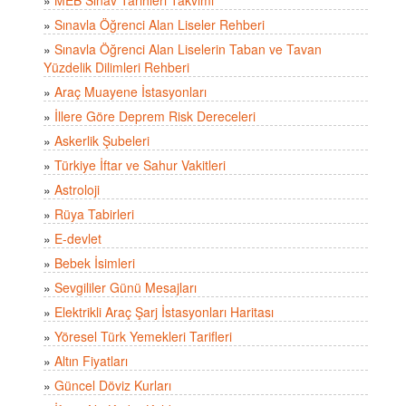
»
MEB Sınav Tarihleri Takvimi
»
Sınavla Öğrenci Alan Liseler Rehberi
»
Sınavla Öğrenci Alan Liselerin Taban ve Tavan
Yüzdelik Dilimleri Rehberi
»
Araç Muayene İstasyonları
»
İllere Göre Deprem Risk Dereceleri
»
Askerlik Şubeleri
»
Türkiye İftar ve Sahur Vakitleri
»
Astroloji
»
Rüya Tabirleri
»
E-devlet
»
Bebek İsimleri
»
Sevgililer Günü Mesajları
»
Elektrikli Araç Şarj İstasyonları Haritası
»
Yöresel Türk Yemekleri Tarifleri
»
Altın Fiyatları
»
Güncel Döviz Kurları