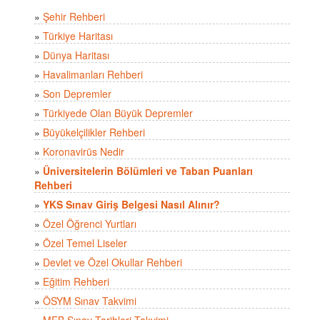
»
Şehir Rehberi
»
Türkiye Haritası
»
Dünya Haritası
»
Havalimanları Rehberi
»
Son Depremler
»
Türkiyede Olan Büyük Depremler
»
Büyükelçilikler Rehberi
»
Koronavirüs Nedir
»
Üniversitelerin Bölümleri ve Taban Puanları
Rehberi
»
YKS Sınav Giriş Belgesi Nasıl Alınır?
»
Özel Öğrenci Yurtları
»
Özel Temel Liseler
»
Devlet ve Özel Okullar Rehberi
»
Eğitim Rehberi
»
ÖSYM Sınav Takvimi