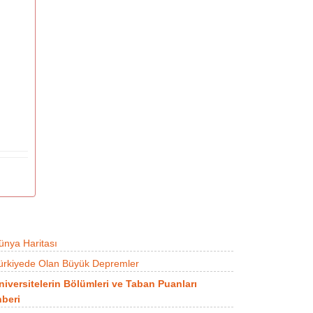
ünya Haritası
ürkiyede Olan Büyük Depremler
niversitelerin Bölümleri ve Taban Puanları
beri