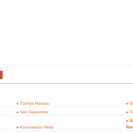
ş
»
Türkiye Haritası
»
D
»
Son Depremler
»
T
»
Ü
»
Koronavirüs Nedir
Reh