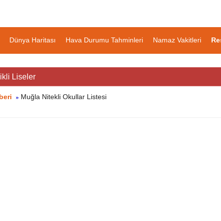
Dünya Haritası
Hava Durumu Tahminleri
Namaz Vakitleri
Re
kli Liseler
beri
Muğla Nitekli Okullar Listesi
»