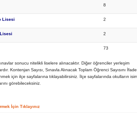
8
 Lisesi
2
Lisesi
2
73
vlar sonucu nitelikli liselere alınacaktır. Diğer öğrenciler yerleşim
rdır. Kontenjan Sayısı, Sınavla Alınacak Toplam Öğrenci Sayısını İfade
 için ilçe sayfalarına tıklayabilirsiniz. İlçe sayfalarında okulların isim
arını görebileceksiniz.
rmek İçin Tıklayınız