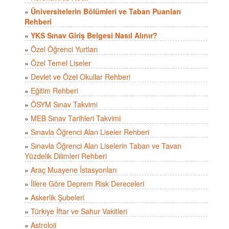
»
Üniversitelerin Bölümleri ve Taban Puanları
Rehberi
»
YKS Sınav Giriş Belgesi Nasıl Alınır?
»
Özel Öğrenci Yurtları
»
Özel Temel Liseler
»
Devlet ve Özel Okullar Rehberi
»
Eğitim Rehberi
»
ÖSYM Sınav Takvimi
»
MEB Sınav Tarihleri Takvimi
»
Sınavla Öğrenci Alan Liseler Rehberi
»
Sınavla Öğrenci Alan Liselerin Taban ve Tavan
Yüzdelik Dilimleri Rehberi
»
Araç Muayene İstasyonları
»
İllere Göre Deprem Risk Dereceleri
»
Askerlik Şubeleri
»
Türkiye İftar ve Sahur Vakitleri
»
Astroloji