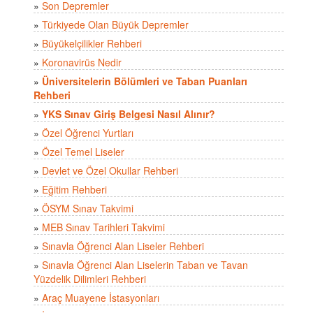
»
Son Depremler
»
Türkiyede Olan Büyük Depremler
»
Büyükelçilikler Rehberi
»
Koronavirüs Nedir
»
Üniversitelerin Bölümleri ve Taban Puanları
Rehberi
»
YKS Sınav Giriş Belgesi Nasıl Alınır?
»
Özel Öğrenci Yurtları
»
Özel Temel Liseler
»
Devlet ve Özel Okullar Rehberi
»
Eğitim Rehberi
»
ÖSYM Sınav Takvimi
»
MEB Sınav Tarihleri Takvimi
»
Sınavla Öğrenci Alan Liseler Rehberi
»
Sınavla Öğrenci Alan Liselerin Taban ve Tavan
Yüzdelik Dilimleri Rehberi
»
Araç Muayene İstasyonları