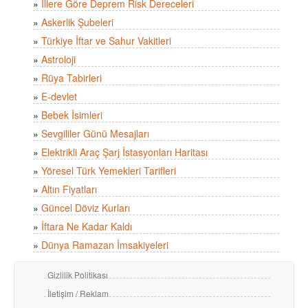
»
İllere Göre Deprem Risk Dereceleri
»
Askerlik Şubeleri
»
Türkiye İftar ve Sahur Vakitleri
»
Astroloji
»
Rüya Tabirleri
»
E-devlet
»
Bebek İsimleri
»
Sevgililer Günü Mesajları
»
Elektrikli Araç Şarj İstasyonları Haritası
»
Yöresel Türk Yemekleri Tarifleri
»
Altın Fiyatları
»
Güncel Döviz Kurları
»
İftara Ne Kadar Kaldı
»
Dünya Ramazan İmsakiyeleri
Gizlilik Politikası
İletişim / Reklam