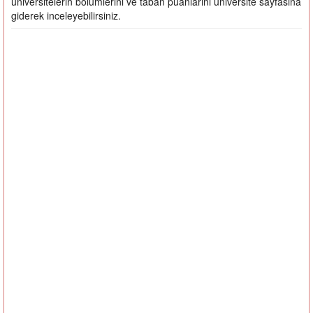
üniversitelerin bölümlerini ve taban puanlarını üniversite sayfasına
giderek inceleyebilirsiniz.