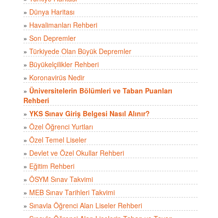
»
Dünya Haritası
»
Havalimanları Rehberi
»
Son Depremler
»
Türkiyede Olan Büyük Depremler
»
Büyükelçilikler Rehberi
»
Koronavirüs Nedir
»
Üniversitelerin Bölümleri ve Taban Puanları
Rehberi
»
YKS Sınav Giriş Belgesi Nasıl Alınır?
»
Özel Öğrenci Yurtları
»
Özel Temel Liseler
»
Devlet ve Özel Okullar Rehberi
»
Eğitim Rehberi
»
ÖSYM Sınav Takvimi
»
MEB Sınav Tarihleri Takvimi
»
Sınavla Öğrenci Alan Liseler Rehberi