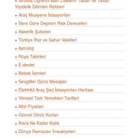
»
Sınavla Öğrenci Alan Liselerin Taban ve Tavan
Yüzdelik Dilimleri Rehberi
»
Araç Muayene İstasyonları
»
İllere Göre Deprem Risk Dereceleri
»
Askerlik Şubeleri
»
Türkiye İftar ve Sahur Vakitleri
»
Astroloji
»
Rüya Tabirleri
»
E-devlet
»
Bebek İsimleri
»
Sevgililer Günü Mesajları
»
Elektrikli Araç Şarj İstasyonları Haritası
»
Yöresel Türk Yemekleri Tarifleri
»
Altın Fiyatları
»
Güncel Döviz Kurları
»
İftara Ne Kadar Kaldı
»
Dünya Ramazan İmsakiyeleri