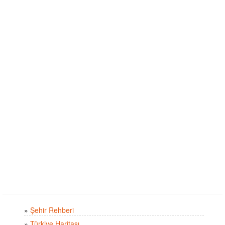
»
Şehir Rehberi
»
Türkiye Haritası