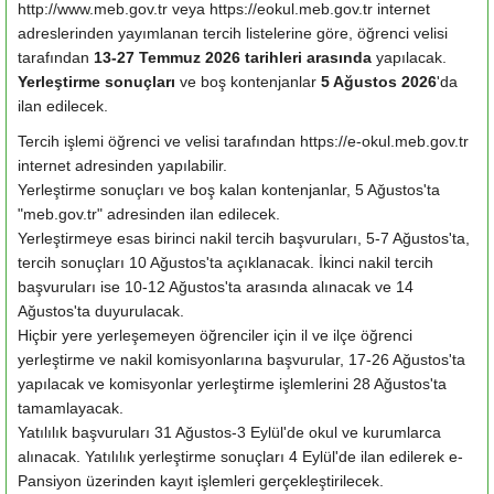
http://www.meb.gov.tr veya https://e­okul.meb.gov.tr internet
adreslerinden yayımlanan tercih listelerine göre, öğrenci velisi
tarafından
13-27 Temmuz 2026 tarihleri arasında
yapılacak.
Yerleştirme sonuçları
ve boş kontenjanlar
5 Ağustos 2026
'da
ilan edilecek.
Tercih işlemi öğrenci ve velisi tarafından https://e-okul.meb.gov.tr
internet adresinden yapılabilir.
Yerleştirme sonuçları ve boş kalan kontenjanlar, 5 Ağustos'ta
"meb.gov.tr" adresinden ilan edilecek.
Yerleştirmeye esas birinci nakil tercih başvuruları, 5-7 Ağustos'ta,
tercih sonuçları 10 Ağustos'ta açıklanacak. İkinci nakil tercih
başvuruları ise 10-12 Ağustos'ta arasında alınacak ve 14
Ağustos'ta duyurulacak.
Hiçbir yere yerleşemeyen öğrenciler için il ve ilçe öğrenci
yerleştirme ve nakil komisyonlarına başvurular, 17-26 Ağustos'ta
yapılacak ve komisyonlar yerleştirme işlemlerini 28 Ağustos'ta
tamamlayacak.
Yatılılık başvuruları 31 Ağustos-3 Eylül'de okul ve kurumlarca
alınacak. Yatılılık yerleştirme sonuçları 4 Eylül'de ilan edilerek e-
Pansiyon üzerinden kayıt işlemleri gerçekleştirilecek.