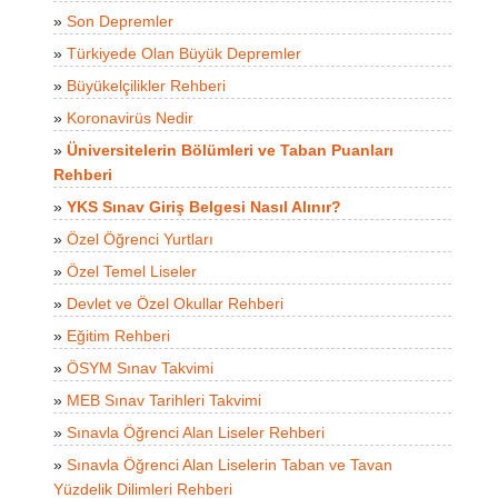
»
Son Depremler
»
Türkiyede Olan Büyük Depremler
»
Büyükelçilikler Rehberi
»
Koronavirüs Nedir
»
Üniversitelerin Bölümleri ve Taban Puanları
Rehberi
»
YKS Sınav Giriş Belgesi Nasıl Alınır?
»
Özel Öğrenci Yurtları
»
Özel Temel Liseler
»
Devlet ve Özel Okullar Rehberi
»
Eğitim Rehberi
»
ÖSYM Sınav Takvimi
»
MEB Sınav Tarihleri Takvimi
»
Sınavla Öğrenci Alan Liseler Rehberi
»
Sınavla Öğrenci Alan Liselerin Taban ve Tavan
Yüzdelik Dilimleri Rehberi