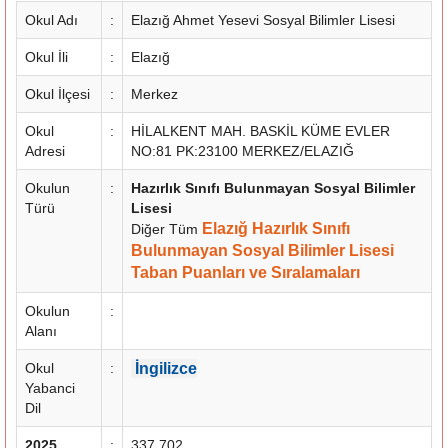
Okul Adı
:
Elazığ Ahmet Yesevi Sosyal Bilimler Lisesi
Okul İli
:
Elazığ
Okul İlçesi
:
Merkez
Okul
:
HİLALKENT MAH. BASKİL KÜME EVLER
Adresi
NO:81 PK:23100 MERKEZ/ELAZIĞ
Okulun
:
Hazırlık Sınıfı Bulunmayan Sosyal Bilimler
Türü
Lisesi
Elazığ Hazırlık Sınıfı
Diğer Tüm
Bulunmayan Sosyal Bilimler Lisesi
Taban Puanları ve Sıralamaları
Okulun
:
Alanı
Okul
:
İngilizce
Yabanci
Dil
2025
:
337.702