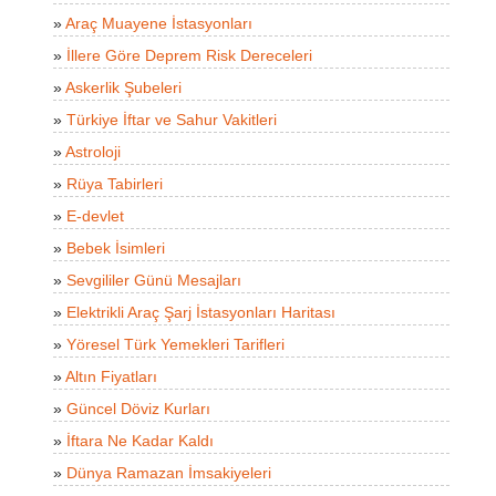
»
Araç Muayene İstasyonları
»
İllere Göre Deprem Risk Dereceleri
»
Askerlik Şubeleri
»
Türkiye İftar ve Sahur Vakitleri
»
Astroloji
»
Rüya Tabirleri
»
E-devlet
»
Bebek İsimleri
»
Sevgililer Günü Mesajları
»
Elektrikli Araç Şarj İstasyonları Haritası
»
Yöresel Türk Yemekleri Tarifleri
»
Altın Fiyatları
»
Güncel Döviz Kurları
»
İftara Ne Kadar Kaldı
»
Dünya Ramazan İmsakiyeleri