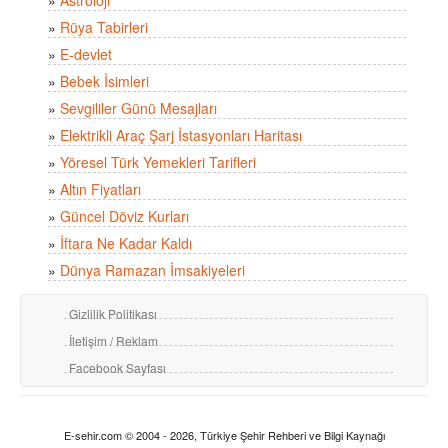
»
Astroloji
»
Rüya Tabirleri
»
E-devlet
»
Bebek İsimleri
»
Sevgililer Günü Mesajları
»
Elektrikli Araç Şarj İstasyonları Haritası
»
Yöresel Türk Yemekleri Tarifleri
»
Altın Fiyatları
»
Güncel Döviz Kurları
»
İftara Ne Kadar Kaldı
»
Dünya Ramazan İmsakiyeleri
Gizlilik Politikası
İletişim / Reklam
Facebook Sayfası
E-sehir.com © 2004 - 2026, Türkiye Şehir Rehberi ve Bilgi Kaynağı