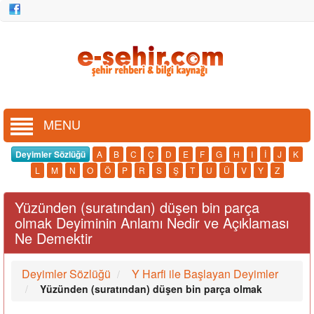
MENU
Deyimler Sözlüğü
A
B
C
Ç
D
E
F
G
H
I
İ
J
K
L
M
N
O
Ö
P
R
S
Ş
T
U
Ü
V
Y
Z
Yüzünden (suratından) düşen bin parça
olmak Deyiminin Anlamı Nedir ve Açıklaması
Ne Demektir
Deyimler Sözlüğü
Y Harfi ile Başlayan Deyimler
Yüzünden (suratından) düşen bin parça olmak