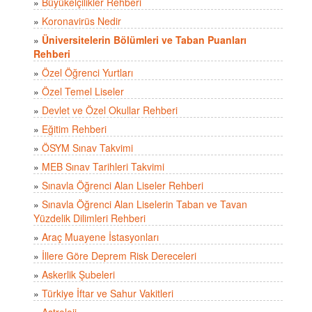
»
Büyükelçilikler Rehberi
»
Koronavirüs Nedir
»
Üniversitelerin Bölümleri ve Taban Puanları
Rehberi
»
Özel Öğrenci Yurtları
»
Özel Temel Liseler
»
Devlet ve Özel Okullar Rehberi
»
Eğitim Rehberi
»
ÖSYM Sınav Takvimi
»
MEB Sınav Tarihleri Takvimi
»
Sınavla Öğrenci Alan Liseler Rehberi
»
Sınavla Öğrenci Alan Liselerin Taban ve Tavan
Yüzdelik Dilimleri Rehberi
»
Araç Muayene İstasyonları
»
İllere Göre Deprem Risk Dereceleri
»
Askerlik Şubeleri
»
Türkiye İftar ve Sahur Vakitleri