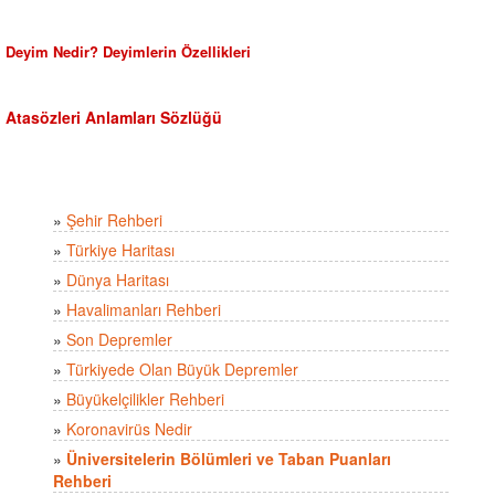
Deyim Nedir? Deyimlerin Özellikleri
Atasözleri Anlamları Sözlüğü
»
Şehir Rehberi
»
Türkiye Haritası
»
Dünya Haritası
»
Havalimanları Rehberi
»
Son Depremler
»
Türkiyede Olan Büyük Depremler
»
Büyükelçilikler Rehberi
»
Koronavirüs Nedir
»
Üniversitelerin Bölümleri ve Taban Puanları
Rehberi