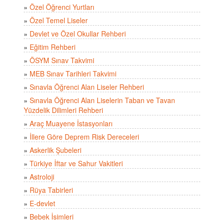
»
Özel Öğrenci Yurtları
»
Özel Temel Liseler
»
Devlet ve Özel Okullar Rehberi
»
Eğitim Rehberi
»
ÖSYM Sınav Takvimi
»
MEB Sınav Tarihleri Takvimi
»
Sınavla Öğrenci Alan Liseler Rehberi
»
Sınavla Öğrenci Alan Liselerin Taban ve Tavan
Yüzdelik Dilimleri Rehberi
»
Araç Muayene İstasyonları
»
İllere Göre Deprem Risk Dereceleri
»
Askerlik Şubeleri
»
Türkiye İftar ve Sahur Vakitleri
»
Astroloji
»
Rüya Tabirleri
»
E-devlet
»
Bebek İsimleri