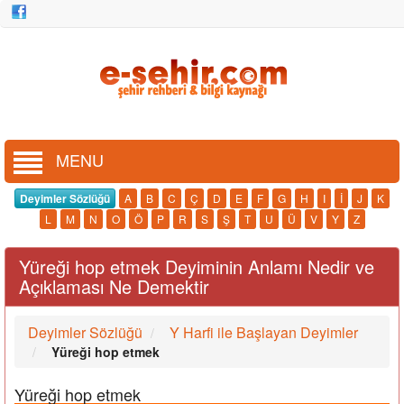
MENU
Deyimler Sözlüğü
A
B
C
Ç
D
E
F
G
H
I
İ
J
K
L
M
N
O
Ö
P
R
S
Ş
T
U
Ü
V
Y
Z
Yüreği hop etmek Deyiminin Anlamı Nedir ve
Açıklaması Ne Demektir
Deyimler Sözlüğü
Y Harfi ile Başlayan Deyimler
Yüreği hop etmek
Yüreği hop etmek